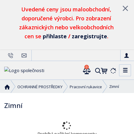
Uvedené ceny jsou maloobchodní,
doporučené výrobci. Pro zobrazení
zákaznických nebo velkoobchodních
cen se
přihlaste
/
zaregistrujte
.
0
☰
V
y
h
Ú
Zimní
OCHRANNÉ PROSTŘEDKY
Pracovní rukavice
l
v
o
e
Zimní
d
d
n
a
í
t
s
t
Probíhá načítání komponenty