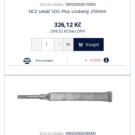
VB020363510000
Kód produktu:
NCZ sekáč SDS-Plus ozubený 250mm
326,12 Kč
269,52 Kč bez DPH
Koupit
ks
4 - 10 DNŮ
Porovnání
VB020363500000
Kód produktu: