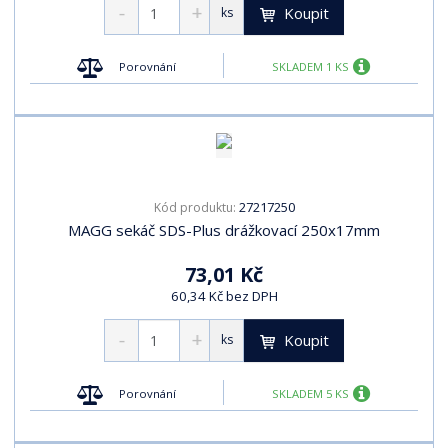
Koupit
ks
Porovnání
SKLADEM 1 KS
27217250
Kód produktu:
MAGG sekáč SDS-Plus drážkovací 250x17mm
73,01 Kč
60,34 Kč bez DPH
Koupit
ks
Porovnání
SKLADEM 5 KS