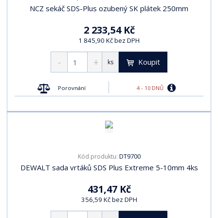
NCZ sekáč SDS-Plus ozubený SK plátek 250mm
2 233,54 Kč
1 845,90 Kč bez DPH
Koupit
ks
4 - 10 DNŮ
Porovnání
DT9700
Kód produktu:
DEWALT sada vrtáků SDS Plus Extreme 5-10mm 4ks
431,47 Kč
356,59 Kč bez DPH