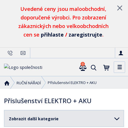
Uvedené ceny jsou maloobchodní,
doporučené výrobci. Pro zobrazení
zákaznických nebo velkoobchodních
cen se
přihlaste
/
zaregistrujte
.
0
☰
V
y
h
Ú
Příslušenství ELEKTRO + AKU
RUČNÍ NÁŘADÍ
l
v
o
e
Příslušenství ELEKTRO + AKU
d
d
n
a
í
t
Zobrazit další kategorie
s
t