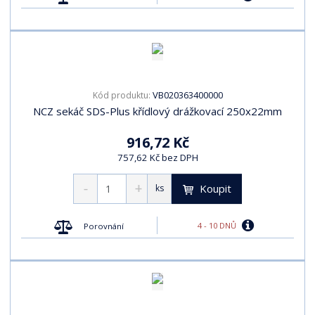
VB020363400000
Kód produktu:
NCZ sekáč SDS-Plus křídlový drážkovací 250x22mm
916,72 Kč
757,62 Kč bez DPH
Koupit
ks
4 - 10 DNŮ
Porovnání