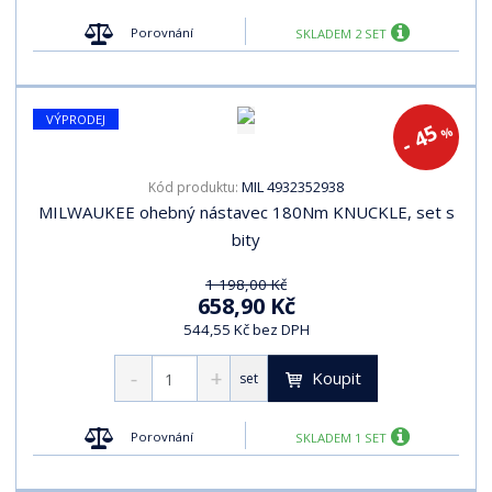
s
s
Porovnání
SKLADEM 2 SET
VÝPRODEJ
- 45
%
MIL 4932352938
Kód produktu:
MILWAUKEE ohebný nástavec 180Nm KNUCKLE, set s
bity
1 198,00 Kč
658,90 Kč
544,55 Kč bez DPH
Koupit
set
Porovnání
SKLADEM 1 SET