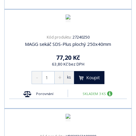
27240250
Kód produktu:
MAGG sekáč SDS-Plus plochý 250x40mm
77,20 Kč
63,80 Kč bez DPH
Koupit
ks
Porovnání
SKLADEM 3 KS