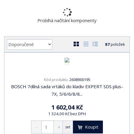
r
a
n
Probíhá načítání komponenty
a
Ř
O
T
Ř
87
položek
a
b
a
á
z
r
b
d
e
á
u
k
n
z
l
o
í
2608900195
Kód produktu:
k
k
v
p
BOSCH 7dílná sada vrtáků do kladiv EXPERT SDS plus-
o
o
ý
r
7X, 5/6/6/8/8...
o
v
v
v
d
ý
ý
ý
1 602,04 Kč
u
v
v
p
1 324,00 Kč bez DPH
k
ý
ý
i
t
p
p
s
Koupit
set
ů
i
i