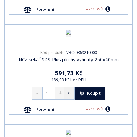
4 - 10 DNŮ
Porovnání
VB020363210000
Kód produktu:
NCZ sekáč SDS-Plus plochý vyhnutý 250x40mm
591,73 Kč
489,03 Kč bez DPH
Koupit
ks
4 - 10 DNŮ
Porovnání