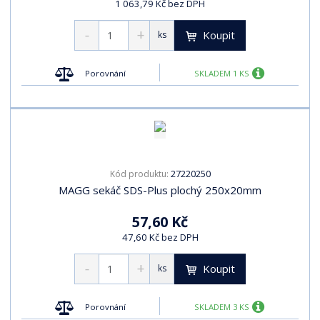
1 063,79 Kč bez DPH
Koupit
ks
Porovnání
SKLADEM 1 KS
27220250
Kód produktu:
MAGG sekáč SDS-Plus plochý 250x20mm
57,60 Kč
47,60 Kč bez DPH
Koupit
ks
Porovnání
SKLADEM 3 KS