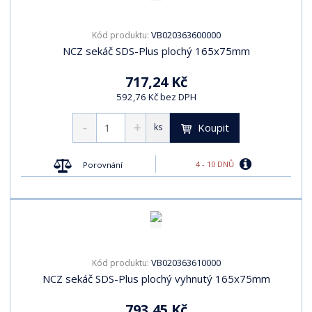
VB020363600000
Kód produktu:
NCZ sekáč SDS-Plus plochý 165x75mm
717,24 Kč
592,76 Kč bez DPH
Koupit
ks
4 - 10 DNŮ
Porovnání
VB020363610000
Kód produktu:
NCZ sekáč SDS-Plus plochý vyhnutý 165x75mm
793,45 Kč