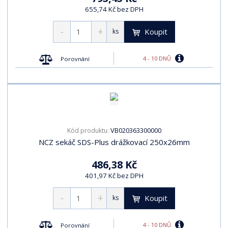
655,74 Kč bez DPH
Koupit
ks
4 - 10 DNŮ
Porovnání
VB020363300000
Kód produktu:
NCZ sekáč SDS-Plus drážkovací 250x26mm
486,38 Kč
401,97 Kč bez DPH
Koupit
ks
4 - 10 DNŮ
Porovnání