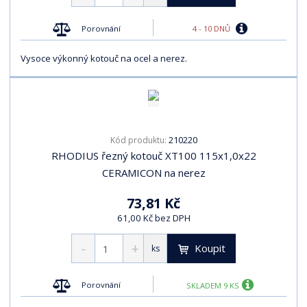
4 - 10 DNŮ
Porovnání
Vysoce výkonný kotouč na ocel a nerez.
210220
Kód produktu:
RHODIUS řezný kotouč XT100 115x1,0x22
CERAMICON na nerez
73,81 Kč
61,00 Kč bez DPH
Koupit
ks
Porovnání
SKLADEM 9 KS