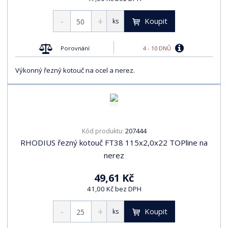
Koupit
ks
4 - 10 DNŮ
Porovnání
Výkonný řezný kotouč na ocel a nerez.
207444
Kód produktu:
RHODIUS řezný kotouč FT38 115x2,0x22 TOPline na
nerez
49,61 Kč
41,00 Kč bez DPH
Koupit
ks