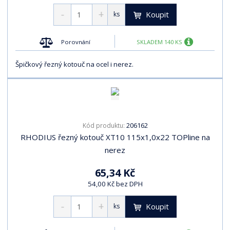
Koupit
ks
Porovnání
SKLADEM 140 KS
Špičkový řezný kotouč na ocel i nerez.
206162
Kód produktu:
RHODIUS řezný kotouč XT10 115x1,0x22 TOPline na
nerez
65,34 Kč
54,00 Kč bez DPH
Koupit
ks