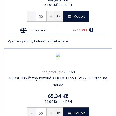
54,00 Kč bez DPH
Koupit
ks
4 - 10 DNŮ
Porovnání
Vysoce výkonný kotouč na ocel a nerez.
206168
Kód produktu:
RHODIUS řezný kotouč XTK10 115x1,5x22 TOPline na
nerez
65,34 Kč
54,00 Kč bez DPH
Koupit
ks