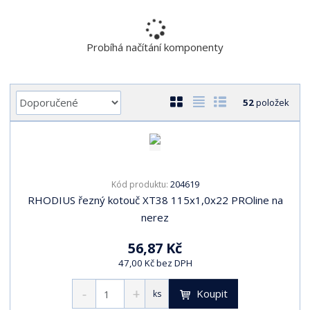
r
a
n
Probíhá načítání komponenty
a
Ř
O
T
Ř
52
položek
a
b
a
á
z
r
b
d
e
á
u
k
n
z
l
o
í
204619
Kód produktu:
k
k
v
p
RHODIUS řezný kotouč XT38 115x1,0x22 PROline na
o
o
ý
r
nerez
o
v
v
v
d
ý
ý
ý
56,87 Kč
u
v
v
p
47,00 Kč bez DPH
k
ý
ý
i
t
p
p
s
Koupit
ks
ů
i
i