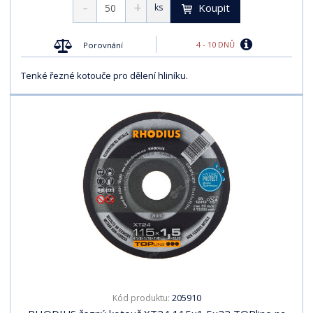
Koupit
ks
4 - 10 DNŮ
Porovnání
Tenké řezné kotouče pro dělení hliníku.
205910
Kód produktu: