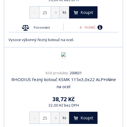
Koupit
ks
4 - 10 DNŮ
Porovnání
Vysoce výkonný řezný kotouč na ocel.
200631
Kód produktu:
RHODIUS řezný kotouč KSMK 115x3,0x22 ALPHAline
na ocel
38,72 Kč
32,00 Kč bez DPH
Koupit
ks