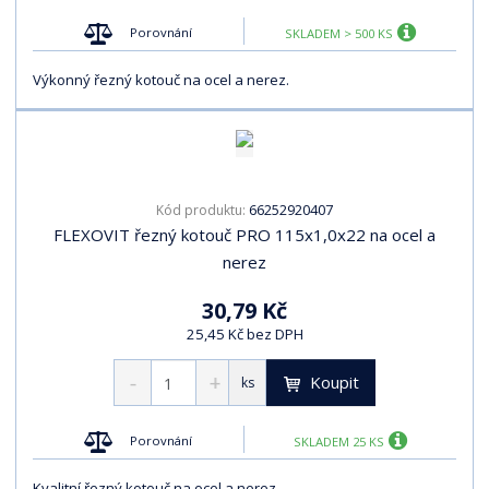
s
s
Porovnání
SKLADEM > 500 KS
Výkonný řezný kotouč na ocel a nerez.
66252920407
Kód produktu:
FLEXOVIT řezný kotouč PRO 115x1,0x22 na ocel a
nerez
30,79 Kč
25,45 Kč bez DPH
Koupit
ks
Porovnání
SKLADEM 25 KS
Kvalitní řezný kotouč na ocel a nerez.