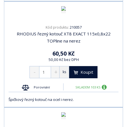
210057
Kód produktu:
RHODIUS řezný kotouč XT8 EXACT 115x0,8x22
TOPline na nerez
60,50 Kč
50,00 Kč bez DPH
Koupit
ks
Porovnání
SKLADEM 103 KS
Špičkový řezný kotouč na ocel i nerez.