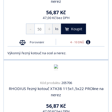
nerez
56,87 Kč
47,00 Kč bez DPH
Koupit
ks
4 - 10 DNŮ
Porovnání
Výkonný řezný kotouč na ocel a nerez.
205706
Kód produktu:
RHODIUS řezný kotouč XTK38 115x1,5x22 PROline na
nerez
56,87 Kč
47,00 Kč bez DPH