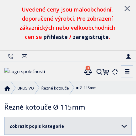
Uvedené ceny jsou maloobchodní,
doporučené výrobci. Pro zobrazení
zákaznických nebo velkoobchodních
cen se
přihlaste
/
zaregistrujte
.
0
☰
V
y
h
Ú
■ Ø 115mm
BRUSIVO
Řezné kotouče
l
v
o
e
Řezné kotouče Ø 115mm
d
d
n
a
í
t
Zobrazit popis kategorie
s
t