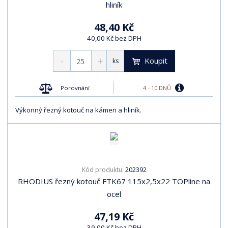
hliník
48,40 Kč
40,00 Kč bez DPH
Koupit
ks
4 - 10 DNŮ
Porovnání
Výkonný řezný kotouč na kámen a hliník.
202392
Kód produktu:
RHODIUS řezný kotouč FTK67 115x2,5x22 TOPline na
ocel
47,19 Kč
39,00 Kč bez DPH