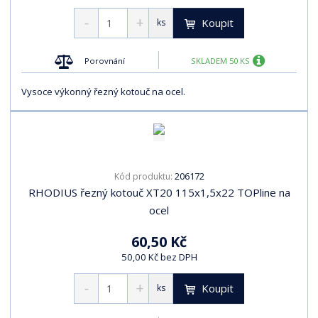
Koupit
ks
Porovnání
SKLADEM 50 KS
Vysoce výkonný řezný kotouč na ocel.
206172
Kód produktu:
RHODIUS řezný kotouč XT20 115x1,5x22 TOPline na
ocel
60,50 Kč
50,00 Kč bez DPH
Koupit
ks