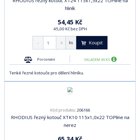
RHODIUS řezný kotouč XT24 115x1,5x22 TOPline na
hliník
54,45 Kč
45,00 Kč bez DPH
Koupit
ks
Porovnání
SKLADEM 49 KS
Tenké řezné kotouče pro dělení hliníku.
206166
Kód produktu:
RHODIUS řezný kotouč XTK10 115x1,0x22 TOPline na
nerez
65,34 Kč