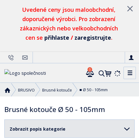
Uvedené ceny jsou maloobchodní,
doporučené výrobci. Pro zobrazení
zákaznických nebo velkoobchodních
cen se
přihlaste
/
zaregistrujte
.
0
☰
V
y
h
Ú
■ Ø 50 - 105mm
BRUSIVO
Brusné kotouče
l
v
o
e
Brusné kotouče Ø 50 - 105mm
d
d
n
a
í
t
Zobrazit popis kategorie
s
t