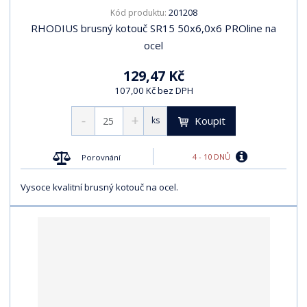
201208
Kód produktu:
s
s
RHODIUS brusný kotouč SR15 50x6,0x6 PROline na
ocel
129,47 Kč
107,00 Kč bez DPH
Koupit
ks
4 - 10 DNŮ
Porovnání
Vysoce kvalitní brusný kotouč na ocel.