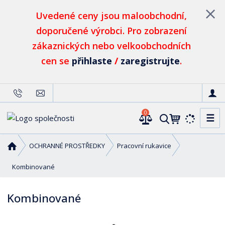
Uvedené ceny jsou maloobchodní,
doporučené výrobci. Pro zobrazení
zákaznických nebo velkoobchodních
cen se
přihlaste
/
zaregistrujte
.
0
☰
V
y
h
Ú
OCHRANNÉ PROSTŘEDKY
Pracovní rukavice
l
v
o
Kombinované
e
d
d
n
a
Kombinované
í
t
s
t