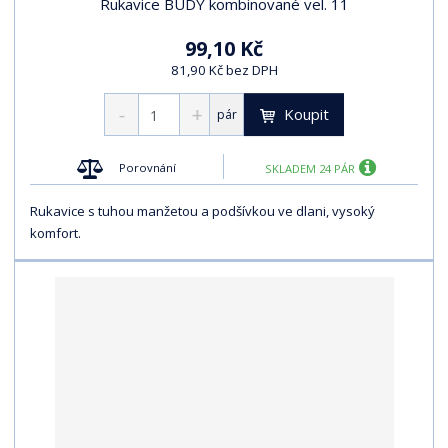
Rukavice BUDY kombinované vel. 11
99,10 Kč
81,90 Kč bez DPH
Koupit
pár
Porovnání
SKLADEM 24 PÁR
Rukavice s tuhou manžetou a podšívkou ve dlani, vysoký
komfort.