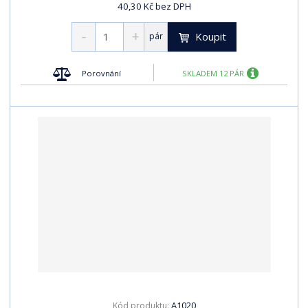
40,30 Kč bez DPH
Koupit
pár
Porovnání
SKLADEM 12 PÁR
A1020
Kód produktu: