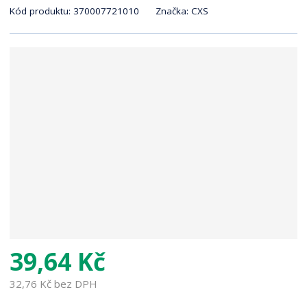
K
r
Kód produktu:
370007721010
Značka:
CXS
ó
a
d
n
v
a
ý
r
o
b
c
e
:
8
5
9
1
9
4
39,64 Kč
0
1
32,76 Kč bez DPH
6