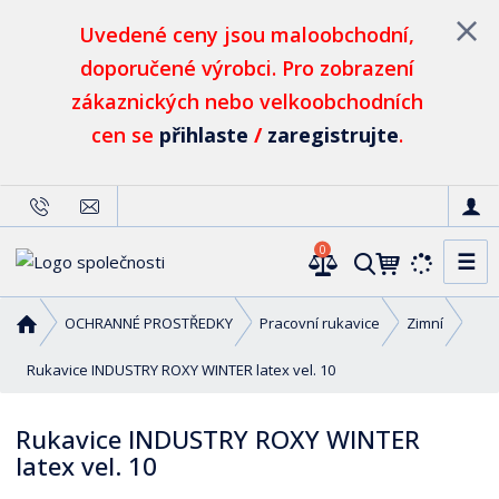
Uvedené ceny jsou maloobchodní,
doporučené výrobci. Pro zobrazení
zákaznických nebo velkoobchodních
cen se
přihlaste
/
zaregistrujte
.
0
☰
V
y
h
Ú
OCHRANNÉ PROSTŘEDKY
Pracovní rukavice
Zimní
l
v
o
Rukavice INDUSTRY ROXY WINTER latex vel. 10
e
d
d
n
a
Rukavice INDUSTRY ROXY WINTER
í
t
latex vel. 10
s
t