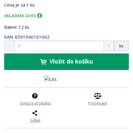
1
Cena je za 1 ks
0
0
SKLADEM 24 KS
2
Balení: 12 ks
EAN: 8591940161002
S
N
Z
ks
n
a
m
í
v
ě
ž
ý
Vložit do košíku
n
i
š
i
t
i
t
m
t
p
n
m
o
o
n
ž
o
č
s
ž
e
Dotaz k produktu
Porovnání
t
s
t
v
t
í
v
Sdílet
í