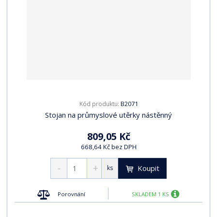
B2071
Kód produktu:
Stojan na průmyslové utěrky nástěnný
809,05 Kč
668,64 Kč bez DPH
Koupit
ks
Porovnání
SKLADEM 1 KS