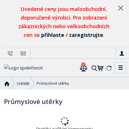
Uvedené ceny jsou maloobchodní,
doporučené výrobci. Pro zobrazení
zákaznických nebo velkoobchodních
cen se
přihlaste
/
zaregistrujte
.
0
☰
V
y
h
Ú
Průmyslové utěrky
CHEMIE
l
v
o
e
Průmyslové utěrky
d
d
n
a
í
t
s
t
Probíhá načítání komponenty