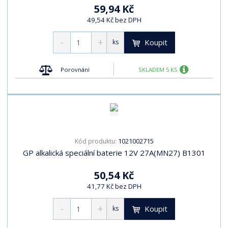
59,94 Kč
49,54 Kč bez DPH
Koupit
ks
Porovnání
SKLADEM 5 KS
1021002715
Kód produktu:
GP alkalická speciální baterie 12V 27A(MN27) B1301
50,54 Kč
41,77 Kč bez DPH
Koupit
ks