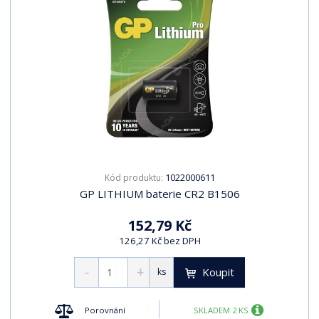
1022000611
Kód produktu:
GP LITHIUM baterie CR2 B1506
152,79 Kč
126,27 Kč bez DPH
Koupit
ks
Porovnání
SKLADEM 2 KS