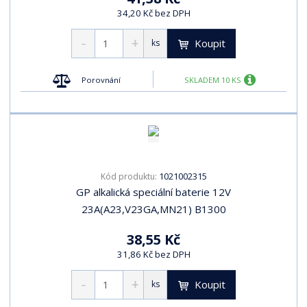
34,20 Kč bez DPH
Koupit
ks
Porovnání
SKLADEM 10 KS
1021002315
Kód produktu:
GP alkalická speciální baterie 12V
23A(A23,V23GA,MN21) B1300
38,55 Kč
31,86 Kč bez DPH
Koupit
ks