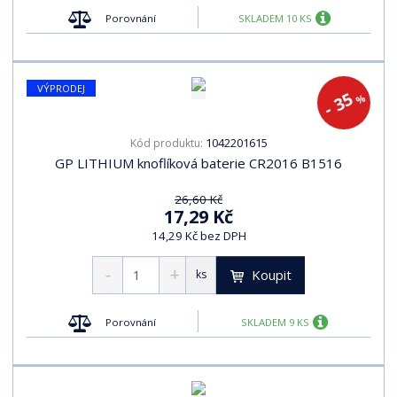
Porovnání
SKLADEM 10 KS
VÝPRODEJ
- 35
%
1042201615
Kód produktu:
GP LITHIUM knoflíková baterie CR2016 B1516
26,60 Kč
17,29 Kč
14,29 Kč bez DPH
Koupit
ks
Porovnání
SKLADEM 9 KS