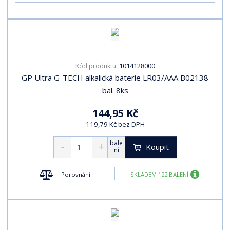
1014128000
Kód produktu:
GP Ultra G-TECH alkalická baterie LR03/AAA B02138
bal. 8ks
144,95 Kč
119,79 Kč bez DPH
bale
Koupit
ní
Porovnání
SKLADEM 122 BALENÍ