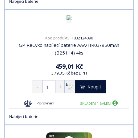
Nabíjecí baterie.
1032124090
Kód produktu:
GP ReCyko nabíjecí baterie AAA/HR03/950mAh
(B25114) 4ks
459,01 Kč
379,35 Kč bez DPH
bale
Koupit
ní
Porovnání
SKLADEM 1 BALENÍ
Nabíjecí baterie.