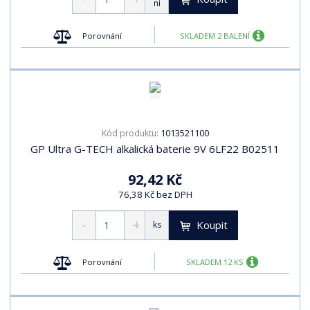
ní
Porovnání
SKLADEM 2 BALENÍ
1013521100
Kód produktu:
GP Ultra G-TECH alkalická baterie 9V 6LF22 B02511
92,42 Kč
76,38 Kč bez DPH
Koupit
ks
Porovnání
SKLADEM 12 KS