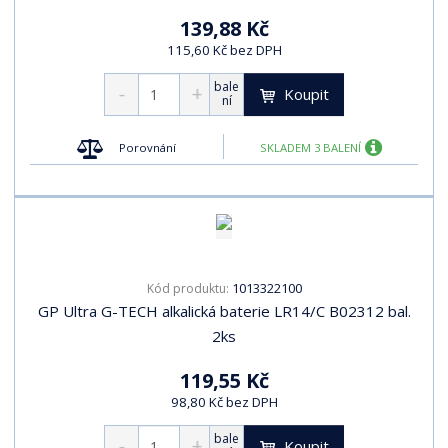
139,88 Kč
115,60 Kč bez DPH
bale
Koupit
ní
Porovnání
SKLADEM 3 BALENÍ
1013322100
Kód produktu:
GP Ultra G-TECH alkalická baterie LR14/C B02312 bal.
2ks
119,55 Kč
98,80 Kč bez DPH
bale
Koupit