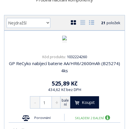
r
a
n
Ř
O
T
Ř
21
položek
a
a
b
a
á
z
r
b
d
e
á
u
k
n
z
l
o
í
1032224260
Kód produktu:
k
k
v
p
GP ReCyko nabíjecí baterie AA/HR6/2600mAh (B25274)
o
o
ý
r
4ks
o
v
v
v
d
ý
ý
ý
525,89 Kč
u
v
v
p
434,62 Kč bez DPH
k
ý
ý
i
t
bale
p
p
s
Koupit
ů
ní
i
i
s
s
Porovnání
SKLADEM 2 BALENÍ