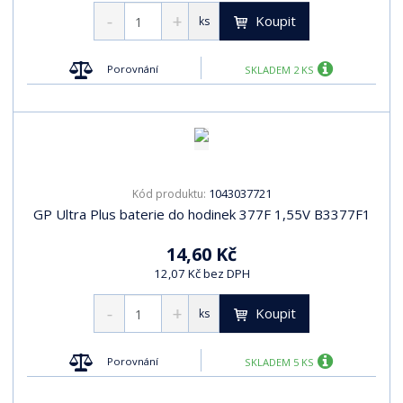
Koupit
ks
Porovnání
SKLADEM 2 KS
1043037721
Kód produktu:
GP Ultra Plus baterie do hodinek 377F 1,55V B3377F1
14,60 Kč
12,07 Kč bez DPH
Koupit
ks
Porovnání
SKLADEM 5 KS