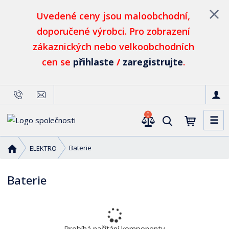
Uvedené ceny jsou maloobchodní,
doporučené výrobci. Pro zobrazení
zákaznických nebo velkoobchodních
cen se
přihlaste
/
zaregistrujte
.
0
☰
V
y
h
Ú
Baterie
ELEKTRO
l
v
o
e
Baterie
d
d
n
a
í
t
s
t
Probíhá načítání komponenty