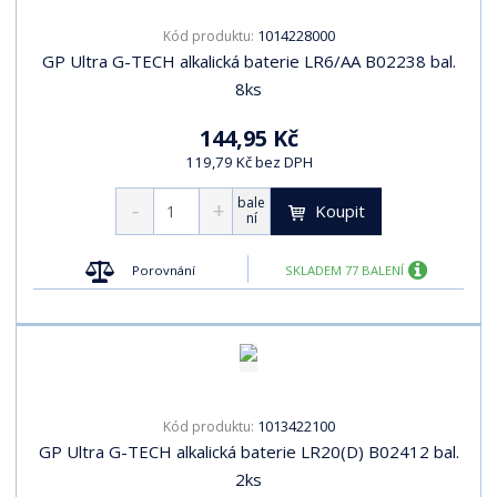
1014228000
Kód produktu:
GP Ultra G-TECH alkalická baterie LR6/AA B02238 bal.
8ks
144,95 Kč
119,79 Kč bez DPH
bale
Koupit
ní
Porovnání
SKLADEM 77 BALENÍ
1013422100
Kód produktu:
GP Ultra G-TECH alkalická baterie LR20(D) B02412 bal.
2ks