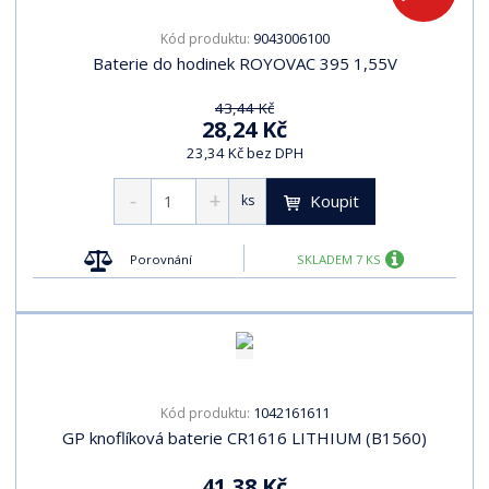
9043006100
Kód produktu:
Baterie do hodinek ROYOVAC 395 1,55V
43,44 Kč
28,24 Kč
23,34 Kč bez DPH
Koupit
ks
Porovnání
SKLADEM 7 KS
1042161611
Kód produktu:
GP knoflíková baterie CR1616 LITHIUM (B1560)
41,38 Kč