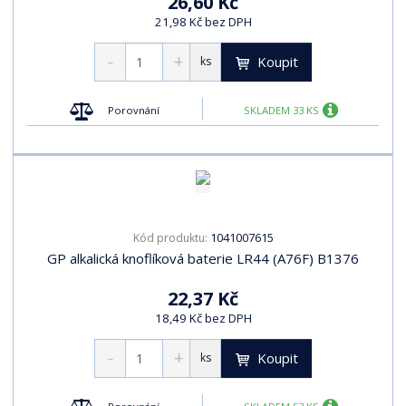
26,60 Kč
21,98 Kč bez DPH
Koupit
ks
Porovnání
SKLADEM 33 KS
1041007615
Kód produktu:
GP alkalická knoflíková baterie LR44 (A76F) B1376
22,37 Kč
18,49 Kč bez DPH
Koupit
ks