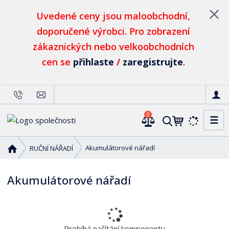
Uvedené ceny jsou maloobchodní,
doporučené výrobci. Pro zobrazení
zákaznických nebo velkoobchodních
cen se
přihlaste
/
zaregistrujte
.
0
☰
V
y
h
Ú
Akumulátorové nářadí
RUČNÍ NÁŘADÍ
l
v
o
e
Akumulátorové nářadí
d
d
n
a
í
t
s
t
Probíhá načítání komponenty