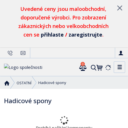
Uvedené ceny jsou maloobchodní,
doporučené výrobci. Pro zobrazení
zákaznických nebo velkoobchodních
cen se
přihlaste
/
zaregistrujte
.
0
☰
V
y
h
Ú
Hadicové spony
OSTATNÍ
l
v
o
e
Hadicové spony
d
d
n
a
í
t
s
t
Probíhá načítání komponenty