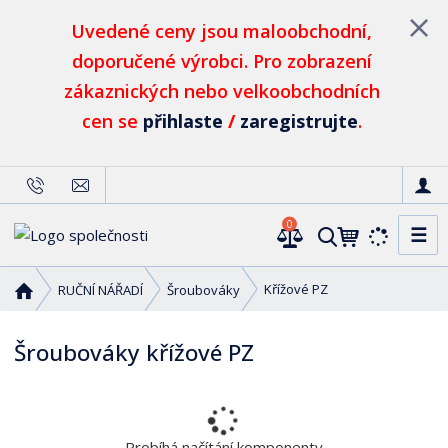
Uvedené ceny jsou maloobchodní,
doporučené výrobci. Pro zobrazení
zákaznických nebo velkoobchodních
cen se
přihlaste
/
zaregistrujte
.
0
☰
V
y
h
Ú
Křížové PZ
RUČNÍ NÁŘADÍ
Šroubováky
l
v
o
e
Šroubováky křížové PZ
d
d
n
a
í
t
s
t
Probíhá načítání komponenty