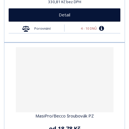
330,81 Kč bez DPH
Detail
4 - 10 DNŮ
Porovnání
MasiPro/Becco šroubovák PZ
od
18,78 Kč