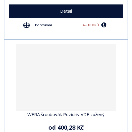
Detail
4 - 10 DNŮ
Porovnání
WERA šroubovák Pozidriv VDE zúžený
od
400,28 Kč