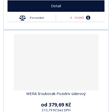
Detail
4 - 10 DNŮ
Porovnání
WERA šroubovák Pozidriv úderový
od
379,69 Kč
313,79 Kč bez DPH