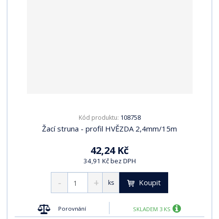
108758
Kód produktu:
Žací struna - profil HVĚZDA 2,4mm/15m
42,24 Kč
34,91 Kč bez DPH
Koupit
ks
Porovnání
SKLADEM 3 KS