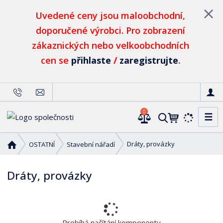
Uvedené ceny jsou maloobchodní,
doporučené výrobci. Pro zobrazení
zákaznických nebo velkoobchodních
cen se
přihlaste
/
zaregistrujte
.
0
☰
V
y
h
Ú
Dráty, provázky
OSTATNÍ
Stavební nářadí
l
v
o
e
Dráty, provázky
d
d
n
a
í
t
s
t
Probíhá načítání komponenty