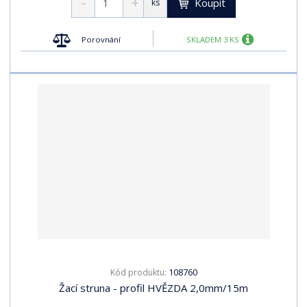
Koupit
ks
Porovnání
SKLADEM 3 KS
108760
Kód produktu:
Žací struna - profil HVĚZDA 2,0mm/15m