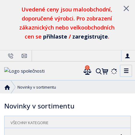
Uvedené ceny jsou maloobchodní,
doporučené výrobci. Pro zobrazení
zákaznických nebo velkoobchodních
cen se
přihlaste
/
zaregistrujte
.
0
☰
V
y
h
Ú
Novinky v sortimentu
l
v
o
e
Novinky v sortimentu
d
d
n
a
í
VŠECHNY KATEGORIE
t
s
t