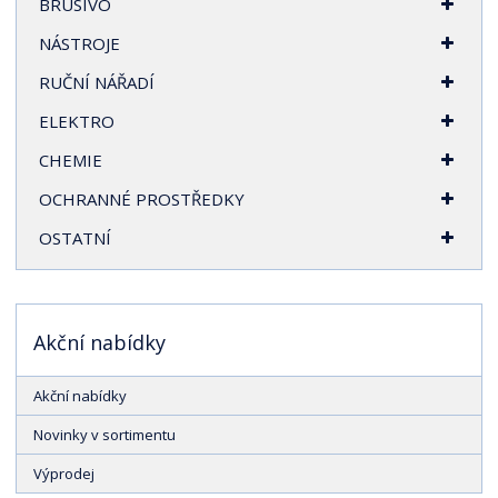
BRUSIVO
r
a
NÁSTROJE
n
RUČNÍ NÁŘADÍ
a
ELEKTRO
CHEMIE
OCHRANNÉ PROSTŘEDKY
OSTATNÍ
Akční nabídky
Akční nabídky
Novinky v sortimentu
Výprodej