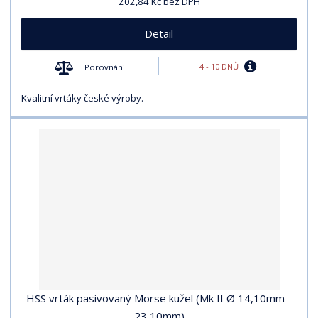
202,84 Kč bez DPH
Detail
4 - 10 DNŮ
Porovnání
Kvalitní vrtáky české výroby.
HSS vrták pasivovaný Morse kužel (Mk II Ø 14,10mm -
23,10mm)