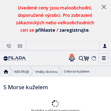
Uvedené ceny jsou maloobchodní,
doporučené výrobci. Pro zobrazení
zákaznických nebo velkoobchodních
cen se
přihlaste
/
zaregistrujte
.
0
☰
V
y
h
Ú
S Morse kuželem
NÁSTROJE
Vrtáky do kovu
l
v
o
e
S Morse kuželem
d
d
n
a
í
t
s
t
Probíhá načítání komponenty