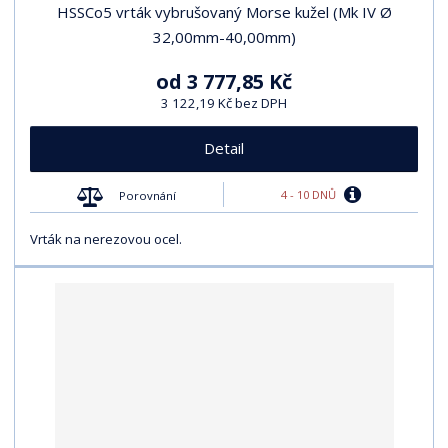
HSSCo5 vrták vybrušovaný Morse kužel (Mk IV Ø
32,00mm-40,00mm)
od
3 777,85 Kč
3 122,19 Kč bez DPH
Detail
4 - 10 DNŮ
Porovnání
Vrták na nerezovou ocel.