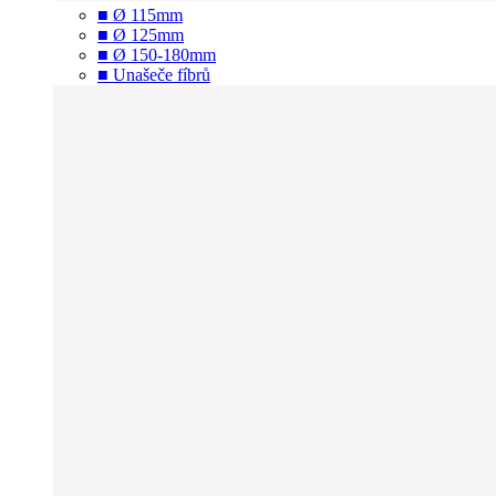
■ Ø 115mm
■ Ø 125mm
■ Ø 150-180mm
■ Unašeče fíbrů