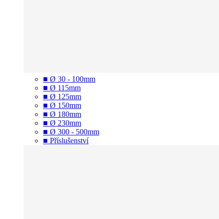
■ Ø 30 - 100mm
■ Ø 115mm
■ Ø 125mm
■ Ø 150mm
■ Ø 180mm
■ Ø 230mm
■ Ø 300 - 500mm
■ Příslušenství