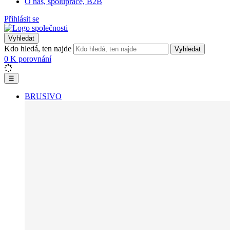
O nás, spolupráce, B2B
Přihlásit se
Vyhledat
Kdo hledá, ten najde
Vyhledat
0
K porovnání
☰
BRUSIVO