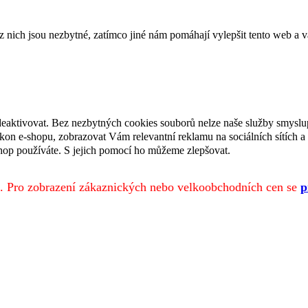
ich jsou nezbytné, zatímco jiné nám pomáhají vylepšit tento web a vá
deaktivovat. Bez nezbytných cookies souborů nelze naše služby smyslu
n e-shopu, zobrazovat Vám relevantní reklamu na sociálních sítích a 
hop používáte. S jejich pomocí ho můžeme zlepšovat.
. Pro zobrazení zákaznických nebo velkoobchodních cen se
p