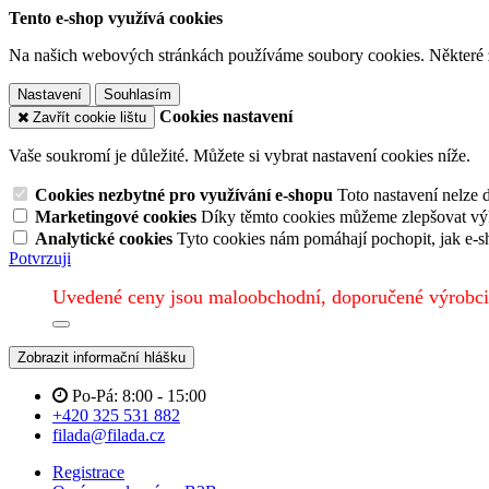
Tento e-shop využívá cookies
Na našich webových stránkách používáme soubory cookies. Některé z n
Nastavení
Souhlasím
Cookies nastavení
Zavřít cookie lištu
Vaše soukromí je důležité. Můžete si vybrat nastavení cookies níže.
Cookies nezbytné pro využívání e-shopu
Toto nastavení nelze 
Marketingové cookies
Díky těmto cookies můžeme zlepšovat výko
Analytické cookies
Tyto cookies nám pomáhají pochopit, jak e-s
Potvrzuji
Uvedené ceny jsou maloobchodní, doporučené výrobci
Zobrazit informační hlášku
Po-Pá: 8:00 - 15:00
+420 325 531 882
filada@filada.cz
Registrace