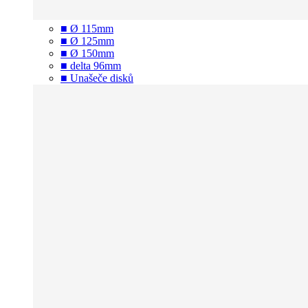
■ Ø 115mm
■ Ø 125mm
■ Ø 150mm
■ delta 96mm
■ Unašeče disků