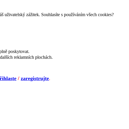
š uživatelský zážitek. Souhlasíte s používáním všech cookies?
plně poskytovat.
dalších reklamních plochách.
řihlaste
/
zaregistrujte
.