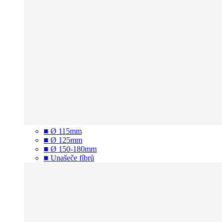
■ Ø 115mm
■ Ø 125mm
■ Ø 150-180mm
■ Unašeče fíbrů