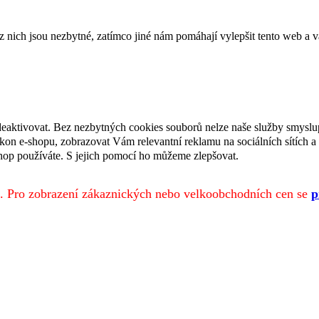
ich jsou nezbytné, zatímco jiné nám pomáhají vylepšit tento web a vá
deaktivovat. Bez nezbytných cookies souborů nelze naše služby smyslu
n e-shopu, zobrazovat Vám relevantní reklamu na sociálních sítích a 
hop používáte. S jejich pomocí ho můžeme zlepšovat.
. Pro zobrazení zákaznických nebo velkoobchodních cen se
p