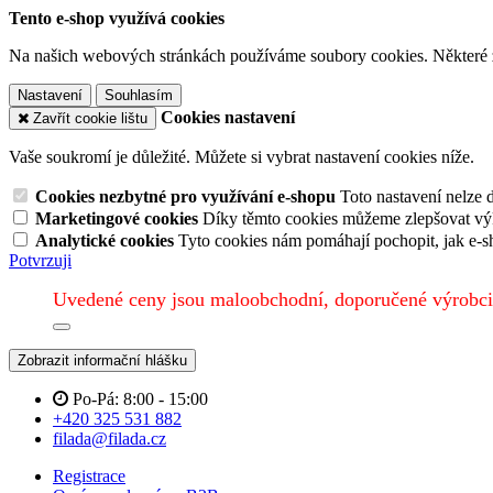
Tento e-shop využívá cookies
Na našich webových stránkách používáme soubory cookies. Některé z n
Nastavení
Souhlasím
Cookies nastavení
Zavřít cookie lištu
Vaše soukromí je důležité. Můžete si vybrat nastavení cookies níže.
Cookies nezbytné pro využívání e-shopu
Toto nastavení nelze 
Marketingové cookies
Díky těmto cookies můžeme zlepšovat výko
Analytické cookies
Tyto cookies nám pomáhají pochopit, jak e-s
Potvrzuji
Uvedené ceny jsou maloobchodní, doporučené výrobci
Zobrazit informační hlášku
Po-Pá: 8:00 - 15:00
+420 325 531 882
filada@filada.cz
Registrace