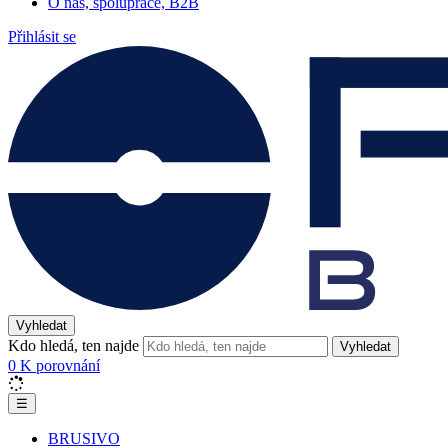
O nás, spolupráce, B2B
Přihlásit se
Vyhledat
Kdo hledá, ten najde
Vyhledat
0
K porovnání
☰
BRUSIVO