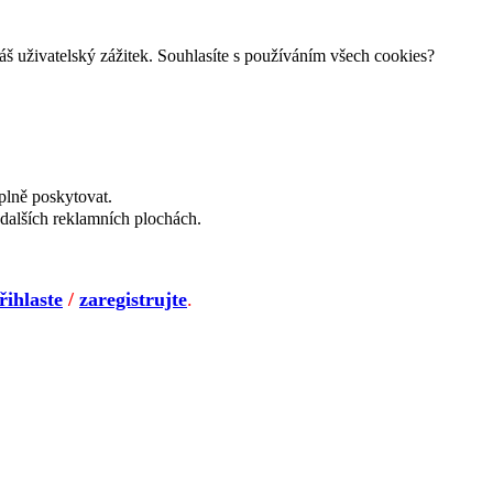
š uživatelský zážitek. Souhlasíte s používáním všech cookies?
plně poskytovat.
dalších reklamních plochách.
řihlaste
/
zaregistrujte
.