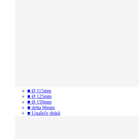
■ Ø 115mm
■ Ø 125mm
■ Ø 150mm
■ delta 96mm
■ Unašeče disků