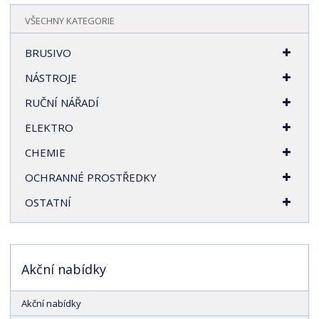
r
VŠECHNY KATEGORIE
a
n
BRUSIVO
a
NÁSTROJE
RUČNÍ NÁŘADÍ
ELEKTRO
CHEMIE
OCHRANNÉ PROSTŘEDKY
OSTATNÍ
Akční nabídky
Akční nabídky