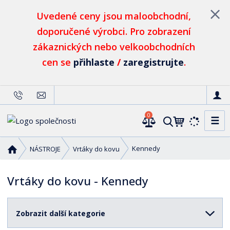
Uvedené ceny jsou maloobchodní,
doporučené výrobci. Pro zobrazení
zákaznických nebo velkoobchodních
cen se
přihlaste
/
zaregistrujte
.
0
☰
V
y
h
Ú
Kennedy
NÁSTROJE
Vrtáky do kovu
l
v
o
e
Vrtáky do kovu - Kennedy
d
d
n
a
í
t
Zobrazit další kategorie
s
t