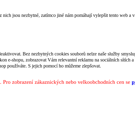
ich jsou nezbytné, zatímco jiné nám pomáhají vylepšit tento web a vá
deaktivovat. Bez nezbytných cookies souborů nelze naše služby smyslu
n e-shopu, zobrazovat Vám relevantní reklamu na sociálních sítích a 
hop používáte. S jejich pomocí ho můžeme zlepšovat.
. Pro zobrazení zákaznických nebo velkoobchodních cen se
p