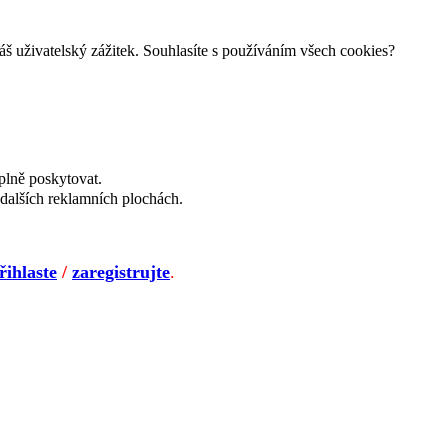
š uživatelský zážitek. Souhlasíte s používáním všech cookies?
plně poskytovat.
dalších reklamních plochách.
řihlaste
/
zaregistrujte
.