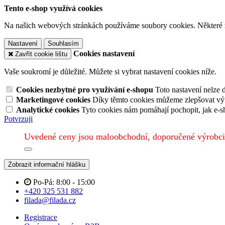
Tento e-shop využívá cookies
Na našich webových stránkách používáme soubory cookies. Některé z n
Nastavení
Souhlasím
Cookies nastavení
Zavřít cookie lištu
Vaše soukromí je důležité. Můžete si vybrat nastavení cookies níže.
Cookies nezbytné pro využívání e-shopu
Toto nastavení nelze 
Marketingové cookies
Díky těmto cookies můžeme zlepšovat výko
Analytické cookies
Tyto cookies nám pomáhají pochopit, jak e-s
Potvrzuji
Uvedené ceny jsou maloobchodní, doporučené výrobci
Zobrazit informační hlášku
Po-Pá: 8:00 - 15:00
+420 325 531 882
filada@filada.cz
Registrace