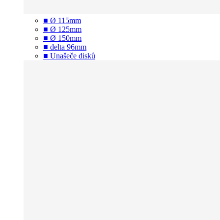
■ Ø 115mm
■ Ø 125mm
■ Ø 150mm
■ delta 96mm
■ Unašeče disků