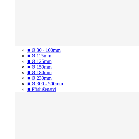
■ Ø 30 - 100mm
■ Ø 115mm
■ Ø 125mm
■ Ø 150mm
■ Ø 180mm
■ Ø 230mm
■ Ø 300 - 500mm
■ Příslušenství