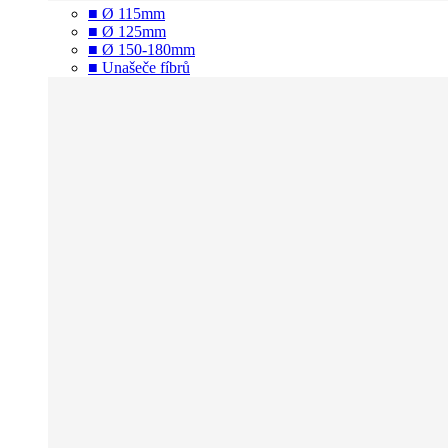
■ Ø 115mm
■ Ø 125mm
■ Ø 150-180mm
■ Unašeče fíbrů