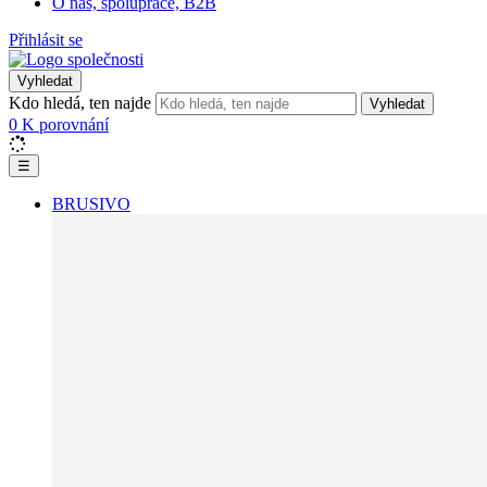
O nás, spolupráce, B2B
Přihlásit se
Vyhledat
Kdo hledá, ten najde
Vyhledat
0
K porovnání
☰
BRUSIVO