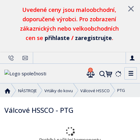
Uvedené ceny jsou maloobchodní,
doporučené výrobci. Pro zobrazení
zákaznických nebo velkoobchodních
cen se
přihlaste
/
zaregistrujte
.
0
☰
V
y
h
Ú
PTG
NÁSTROJE
Vrtáky do kovu
Válcové HSSCO
l
v
o
e
Válcové HSSCO - PTG
d
d
n
a
í
t
s
t
Probíhá načítání komponenty