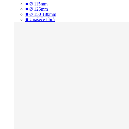
■ Ø 115mm
■ Ø 125mm
■ Ø 150-180mm
■ Unašeče fíbrů