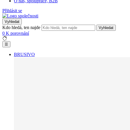
O nás, spolupráce, B2B
Přihlásit se
Vyhledat
Kdo hledá, ten najde
Vyhledat
0
K porovnání
☰
BRUSIVO