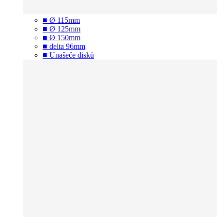
■ Ø 115mm
■ Ø 125mm
■ Ø 150mm
■ delta 96mm
■ Unašeče disků