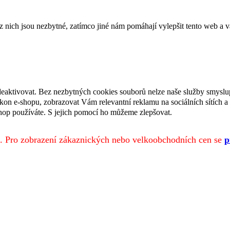
ich jsou nezbytné, zatímco jiné nám pomáhají vylepšit tento web a vá
deaktivovat. Bez nezbytných cookies souborů nelze naše služby smyslu
n e-shopu, zobrazovat Vám relevantní reklamu na sociálních sítích a 
hop používáte. S jejich pomocí ho můžeme zlepšovat.
. Pro zobrazení zákaznických nebo velkoobchodních cen se
p