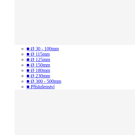
■ Ø 30 - 100mm
■ Ø 115mm
■ Ø 125mm
■ Ø 150mm
■ Ø 180mm
■ Ø 230mm
■ Ø 300 - 500mm
■ Příslušenství