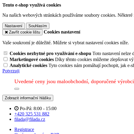
Tento e-shop využívá cookies
Na našich webových stránkách používáme soubory cookies. Některé z n
Nastavení
Souhlasím
Cookies nastavení
Zavřít cookie lištu
Vaše soukromí je důležité. Můžete si vybrat nastavení cookies níže.
Cookies nezbytné pro využívání e-shopu
Toto nastavení nelze 
Marketingové cookies
Díky těmto cookies můžeme zlepšovat výko
Analytické cookies
Tyto cookies nám pomáhají pochopit, jak e-s
Potvrzuji
Uvedené ceny jsou maloobchodní, doporučené výrobci
Zobrazit informační hlášku
Po-Pá: 8:00 - 15:00
+420 325 531 882
filada@filada.cz
Registrace