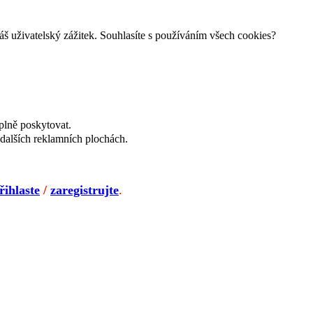
š uživatelský zážitek. Souhlasíte s používáním všech cookies?
plně poskytovat.
dalších reklamních plochách.
řihlaste
/
zaregistrujte
.