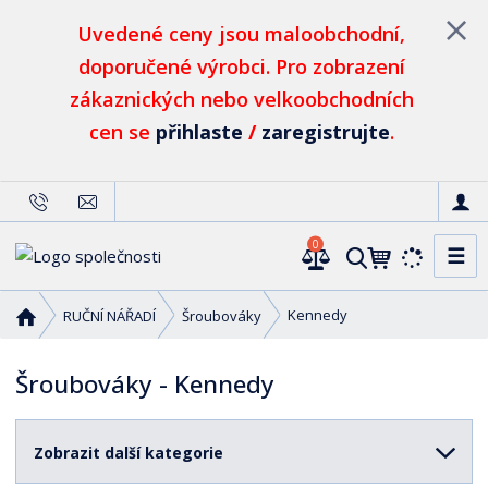
Uvedené ceny jsou maloobchodní,
doporučené výrobci. Pro zobrazení
zákaznických nebo velkoobchodních
cen se
přihlaste
/
zaregistrujte
.
0
☰
V
y
h
Ú
Kennedy
RUČNÍ NÁŘADÍ
Šroubováky
l
v
o
e
Šroubováky - Kennedy
d
d
n
a
í
t
Zobrazit další kategorie
s
t