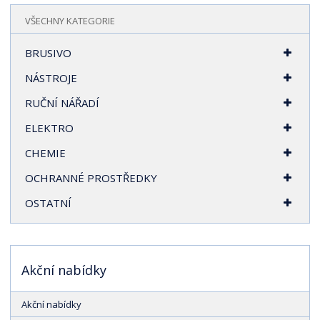
r
VŠECHNY KATEGORIE
a
n
BRUSIVO
a
NÁSTROJE
RUČNÍ NÁŘADÍ
ELEKTRO
CHEMIE
OCHRANNÉ PROSTŘEDKY
OSTATNÍ
Akční nabídky
Akční nabídky