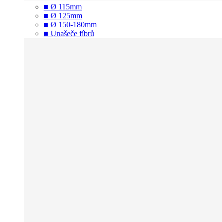
■ Ø 115mm
■ Ø 125mm
■ Ø 150-180mm
■ Unašeče fíbrů