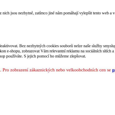
ich jsou nezbytné, zatímco jiné nám pomáhají vylepšit tento web a vá
deaktivovat. Bez nezbytných cookies souborů nelze naše služby smyslu
n e-shopu, zobrazovat Vám relevantní reklamu na sociálních sítích a 
hop používáte. S jejich pomocí ho můžeme zlepšovat.
. Pro zobrazení zákaznických nebo velkoobchodních cen se
p