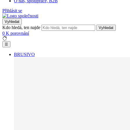
O nás, spolupráce, B2B
Přihlásit se
Vyhledat
Kdo hledá, ten najde
Vyhledat
0
K porovnání
☰
BRUSIVO