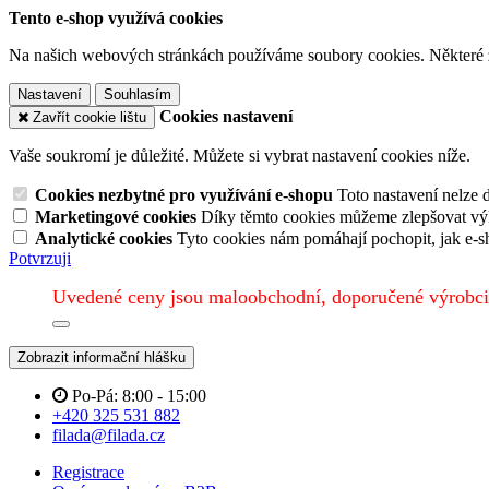
Tento e-shop využívá cookies
Na našich webových stránkách používáme soubory cookies. Některé z n
Nastavení
Souhlasím
Cookies nastavení
Zavřít cookie lištu
Vaše soukromí je důležité. Můžete si vybrat nastavení cookies níže.
Cookies nezbytné pro využívání e-shopu
Toto nastavení nelze 
Marketingové cookies
Díky těmto cookies můžeme zlepšovat výko
Analytické cookies
Tyto cookies nám pomáhají pochopit, jak e-s
Potvrzuji
Uvedené ceny jsou maloobchodní, doporučené výrobci
Zobrazit informační hlášku
Po-Pá: 8:00 - 15:00
+420 325 531 882
filada@filada.cz
Registrace