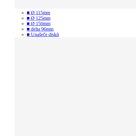
■ Ø 115mm
■ Ø 125mm
■ Ø 150mm
■ delta 96mm
■ Unašeče disků