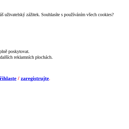
š uživatelský zážitek. Souhlasíte s používáním všech cookies?
plně poskytovat.
dalších reklamních plochách.
řihlaste
/
zaregistrujte
.