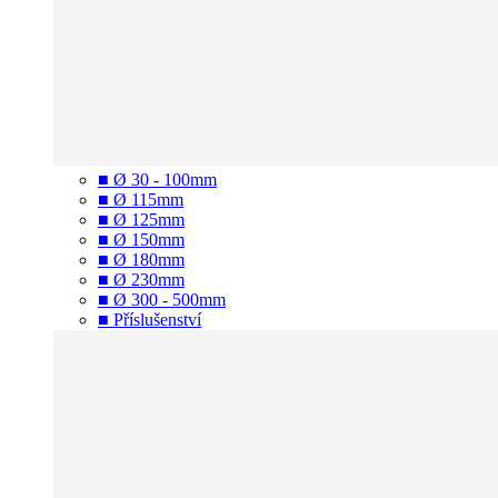
■ Ø 30 - 100mm
■ Ø 115mm
■ Ø 125mm
■ Ø 150mm
■ Ø 180mm
■ Ø 230mm
■ Ø 300 - 500mm
■ Příslušenství