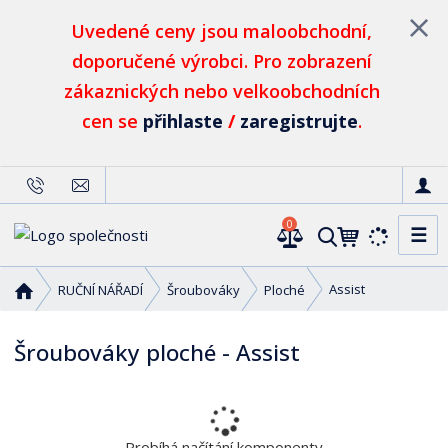
Uvedené ceny jsou maloobchodní,
doporučené výrobci. Pro zobrazení
zákaznických nebo velkoobchodních
cen se
přihlaste
/
zaregistrujte
.
0
☰
V
y
h
Ú
Assist
RUČNÍ NÁŘADÍ
Šroubováky
Ploché
l
v
o
e
Šroubováky ploché - Assist
d
d
n
a
í
t
s
t
Probíhá načítání komponenty