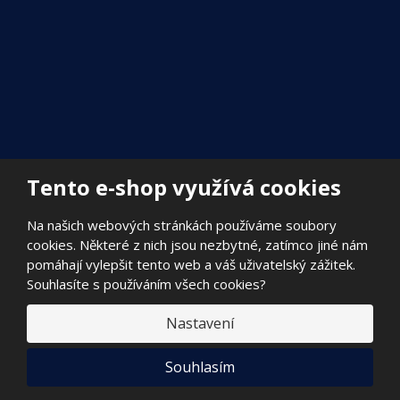
Tento e-shop využívá cookies
Na našich webových stránkách používáme soubory
cookies. Některé z nich jsou nezbytné, zatímco jiné nám
pomáhají vylepšit tento web a váš uživatelský zážitek.
Souhlasíte s používáním všech cookies?
Nastavení
© 2026, FILADA Nymburk s.r.o.
E
Souhlasím
B
VYROBILA
R
Á