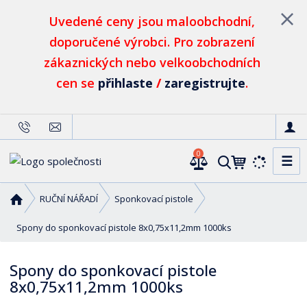
Uvedené ceny jsou maloobchodní,
doporučené výrobci. Pro zobrazení
zákaznických nebo velkoobchodních
cen se
přihlaste
/
zaregistrujte
.
0
☰
V
y
h
Ú
RUČNÍ NÁŘADÍ
Sponkovací pistole
l
v
o
Spony do sponkovací pistole 8x0,75x11,2mm 1000ks
e
d
d
n
a
Spony do sponkovací pistole
í
t
8x0,75x11,2mm 1000ks
s
t