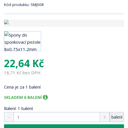
r
Kód produktu:
SMJ008
a
n
a
22,64 Kč
18,71 Kč bez DPH
Cena je za 1 balení
SKLADEM 6 BALENÍ
Balení: 1 balení
S
N
Z
balení
n
a
m
í
v
ě