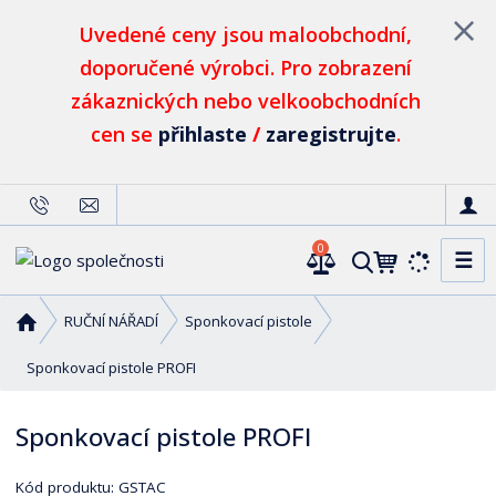
Uvedené ceny jsou maloobchodní,
doporučené výrobci. Pro zobrazení
zákaznických nebo velkoobchodních
cen se
přihlaste
/
zaregistrujte
.
0
☰
V
y
h
Ú
RUČNÍ NÁŘADÍ
Sponkovací pistole
l
v
o
Sponkovací pistole PROFI
e
d
d
n
a
Sponkovací pistole PROFI
í
t
s
Kód produktu:
GSTAC
t