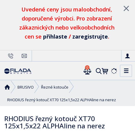
Uvedené ceny jsou maloobchodní,
doporučené výrobci. Pro zobrazení
zákaznických nebo velkoobchodních
cen se
přihlaste
/
zaregistrujte
.
0
☰
V
y
h
Ú
BRUSIVO
Řezné kotouče
l
v
o
RHODIUS řezný kotouč XT70 125x1,5x22 ALPHAline na nerez
e
d
d
n
a
RHODIUS řezný kotouč XT70
í
t
125x1,5x22 ALPHAline na nerez
s
t