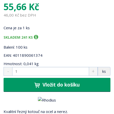
1
55,66 Kč
3
7
46,00 Kč bez DPH
4
Cena je za 1 ks
SKLADEM 241 KS
Balení: 100 ks
EAN: 4011890061374
Hmotnost: 0,041 kg
S
N
Z
ks
n
a
m
í
v
ě
ž
ý
Vložit do košíku
n
i
š
i
t
i
t
m
t
p
n
m
o
o
n
Kvalitní řezný kotouč na ocel a nerez.