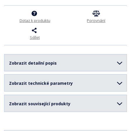
ž
o
č
s
ž
e
t
s
t
v
t
Dotaz k produktu
Porovnání
í
v
í
Sdílet
Zobrazit detailní popis
Zobrazit technické parametry
Zobrazit související produkty