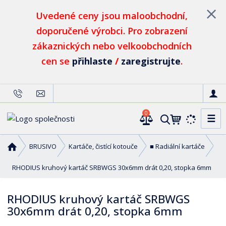
Uvedené ceny jsou maloobchodní,
doporučené výrobci. Pro zobrazení
zákaznických nebo velkoobchodních
cen se
přihlaste
/
zaregistrujte
.
0
☰
V
y
h
Ú
BRUSIVO
Kartáče, čistící kotouče
■ Radiální kartáče
l
v
o
RHODIUS kruhový kartáč SRBWGS 30x6mm drát 0,20, stopka 6mm
e
d
d
n
a
RHODIUS kruhový kartáč SRBWGS
í
t
30x6mm drát 0,20, stopka 6mm
s
t