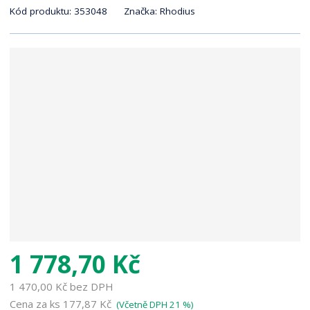
K
r
Kód produktu:
353048
Značka:
Rhodius
ó
a
d
n
v
a
ý
r
o
b
c
e
:
4
0
1
1
8
9
1 778,70 Kč
0
1
1 470,00 Kč bez DPH
1
Cena za ks
177,87 Kč
(Včetně DPH 21 %)