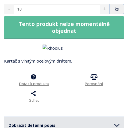
4
S
N
Z
3
ks
n
a
m
3
í
v
ě
9
ž
ý
Tento produkt nelze momentálně
n
i
š
objednat
i
t
i
t
m
t
p
n
m
o
o
n
ž
o
č
Kartáč s vlnitým ocelovým drátem.
s
ž
e
t
s
t
v
t
í
v
Dotaz k produktu
Porovnání
í
Sdílet
Zobrazit detailní popis