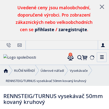
Uvedené ceny jsou maloobchodní,
doporučené výrobci. Pro zobrazení
zákaznických nebo velkoobchodních
cen se
přihlaste
/
zaregistrujte
.
0
☰
V
y
h
Ú
RUČNÍ NÁŘADÍ
Úderové nářadí
Vysekávače
l
v
o
RENNSTEIG/TURNUS vysekávač 50mm kovaný kruhový
e
d
d
n
a
RENNSTEIG/TURNUS vysekávač 50mm
í
t
kovaný kruhový
s
t