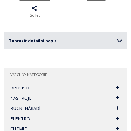
t
s
t
v
t
í
v
Sdílet
í
Zobrazit detailní popis
VŠECHNY KATEGORIE
BRUSIVO
NÁSTROJE
RUČNÍ NÁŘADÍ
ELEKTRO
CHEMIE