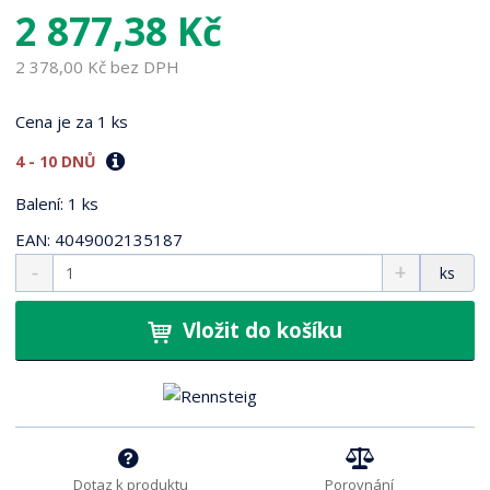
5
2 877,38 Kč
1
8
2 378,00 Kč bez DPH
7
Cena je za 1 ks
4 - 10 DNŮ
Balení: 1 ks
EAN: 4049002135187
S
N
Z
ks
n
a
m
í
v
ě
ž
ý
Vložit do košíku
n
i
š
i
t
i
t
m
t
p
n
m
o
o
n
ž
o
č
s
ž
e
Dotaz k produktu
Porovnání