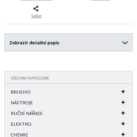
t
s
t
v
t
í
v
Sdílet
í
Zobrazit detailní popis
VŠECHNY KATEGORIE
BRUSIVO
NÁSTROJE
RUČNÍ NÁŘADÍ
ELEKTRO
CHEMIE