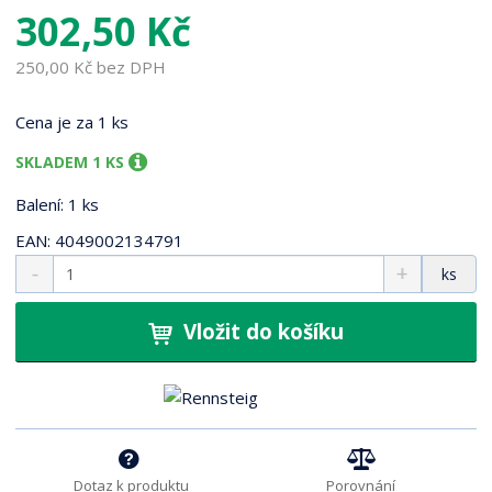
4
302,50 Kč
7
9
250,00 Kč bez DPH
1
Cena je za 1 ks
SKLADEM 1 KS
Balení: 1 ks
EAN: 4049002134791
S
N
Z
ks
n
a
m
í
v
ě
ž
ý
Vložit do košíku
n
i
š
i
t
i
t
m
t
p
n
m
o
o
n
ž
o
č
s
ž
e
Dotaz k produktu
Porovnání