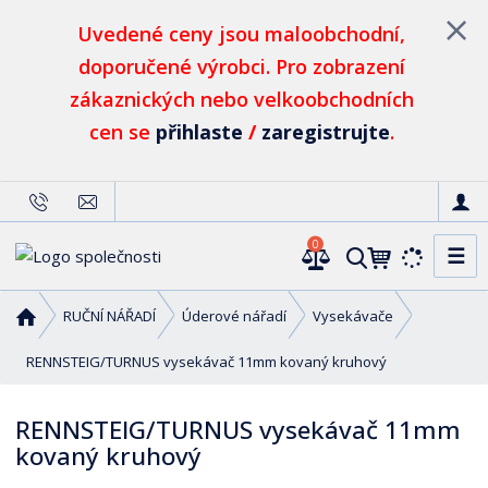
Uvedené ceny jsou maloobchodní,
doporučené výrobci. Pro zobrazení
zákaznických nebo velkoobchodních
cen se
přihlaste
/
zaregistrujte
.
0
☰
V
y
h
Ú
RUČNÍ NÁŘADÍ
Úderové nářadí
Vysekávače
l
v
o
RENNSTEIG/TURNUS vysekávač 11mm kovaný kruhový
e
d
d
n
a
RENNSTEIG/TURNUS vysekávač 11mm
í
t
kovaný kruhový
s
t