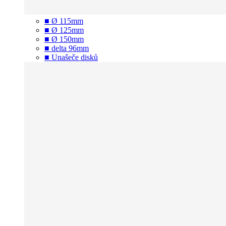
■ Ø 115mm
■ Ø 125mm
■ Ø 150mm
■ delta 96mm
■ Unašeče disků