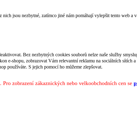
ich jsou nezbytné, zatímco jiné nám pomáhají vylepšit tento web a vá
deaktivovat. Bez nezbytných cookies souborů nelze naše služby smyslu
n e-shopu, zobrazovat Vám relevantní reklamu na sociálních sítích a 
hop používáte. S jejich pomocí ho můžeme zlepšovat.
. Pro zobrazení zákaznických nebo velkoobchodních cen se
p