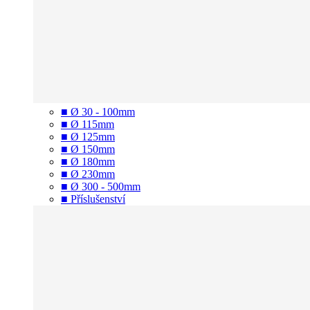
■ Ø 30 - 100mm
■ Ø 115mm
■ Ø 125mm
■ Ø 150mm
■ Ø 180mm
■ Ø 230mm
■ Ø 300 - 500mm
■ Příslušenství