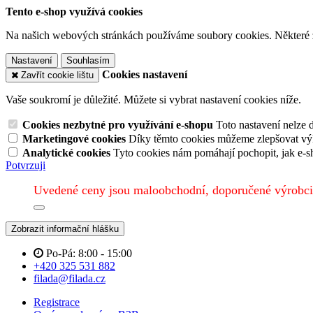
Tento e-shop využívá cookies
Na našich webových stránkách používáme soubory cookies. Některé z n
Nastavení
Souhlasím
Cookies nastavení
Zavřít cookie lištu
Vaše soukromí je důležité. Můžete si vybrat nastavení cookies níže.
Cookies nezbytné pro využívání e-shopu
Toto nastavení nelze 
Marketingové cookies
Díky těmto cookies můžeme zlepšovat výko
Analytické cookies
Tyto cookies nám pomáhají pochopit, jak e-s
Potvrzuji
Uvedené ceny jsou maloobchodní, doporučené výrobci
Zobrazit informační hlášku
Po-Pá: 8:00 - 15:00
+420 325 531 882
filada@filada.cz
Registrace