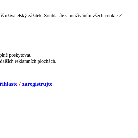
š uživatelský zážitek. Souhlasíte s používáním všech cookies?
plně poskytovat.
dalších reklamních plochách.
řihlaste
/
zaregistrujte
.