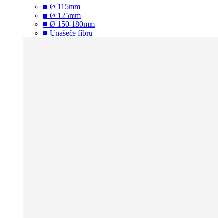
■ Ø 115mm
■ Ø 125mm
■ Ø 150-180mm
■ Unašeče fíbrů