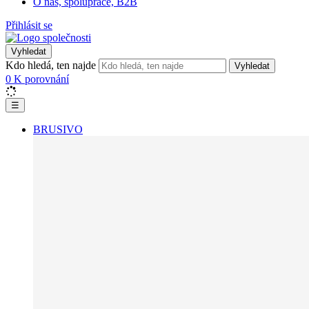
O nás, spolupráce, B2B
Přihlásit se
Vyhledat
Kdo hledá, ten najde
Vyhledat
0
K porovnání
☰
BRUSIVO