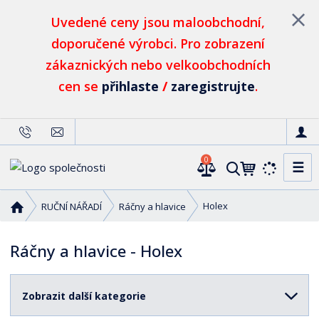
Uvedené ceny jsou maloobchodní,
doporučené výrobci. Pro zobrazení
zákaznických nebo velkoobchodních
cen se
přihlaste
/
zaregistrujte
.
0
☰
V
y
h
Ú
Holex
RUČNÍ NÁŘADÍ
Ráčny a hlavice
l
v
o
e
Ráčny a hlavice - Holex
d
d
n
a
í
t
Zobrazit další kategorie
s
t