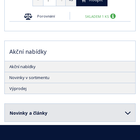
t
p
p
s
ů
i
i
Porovnání
SKLADEM 1 KS
s
s
Akční nabídky
Akční nabídky
Novinky v sortimentu
Výprodej
Novinky a články