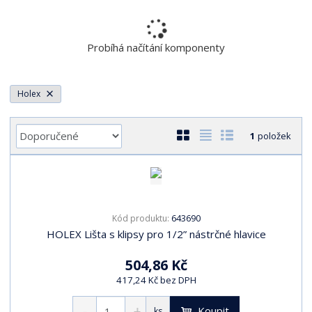
r
a
n
Probíhá načítání komponenty
a
Holex
Ř
O
T
Ř
1
položek
a
b
a
á
z
r
b
d
e
á
u
k
n
z
l
o
í
643690
Kód produktu:
k
k
v
p
HOLEX Lišta s klipsy pro 1/2” nástrčné hlavice
o
o
ý
r
o
v
v
v
504,86 Kč
d
ý
ý
ý
417,24 Kč bez DPH
u
v
v
p
k
ý
ý
i
Koupit
ks