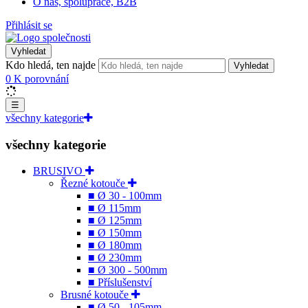
O nás, spolupráce, B2B
Přihlásit se
Vyhledat
Kdo hledá, ten najde
Vyhledat
0
K porovnání
☰
všechny kategorie
všechny kategorie
BRUSIVO
Řezné kotouče
■ Ø 30 - 100mm
■ Ø 115mm
■ Ø 125mm
■ Ø 150mm
■ Ø 180mm
■ Ø 230mm
■ Ø 300 - 500mm
■ Příslušenství
Brusné kotouče
■ Ø 50 - 105mm