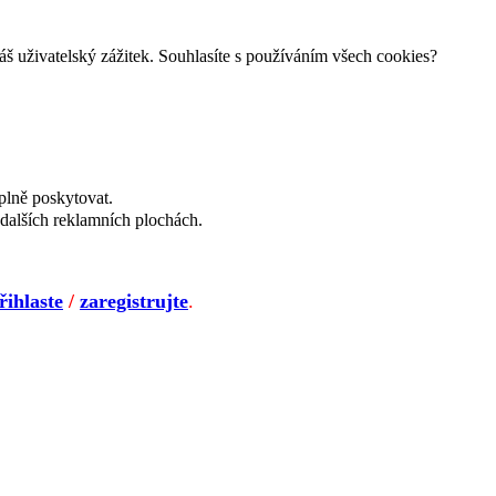
š uživatelský zážitek. Souhlasíte s používáním všech cookies?
plně poskytovat.
dalších reklamních plochách.
řihlaste
/
zaregistrujte
.