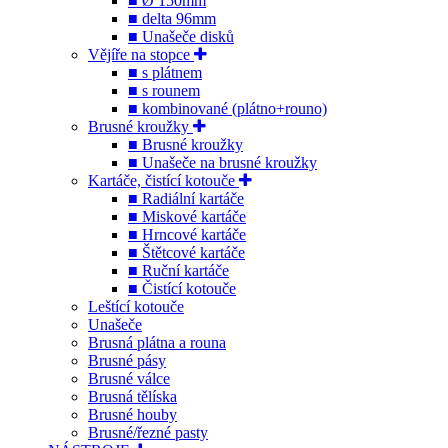
■ Ø 150mm
■ delta 96mm
■ Unašeče disků
Vějíře na stopce
■ s plátnem
■ s rounem
■ kombinované (plátno+rouno)
Brusné kroužky
■ Brusné kroužky
■ Unašeče na brusné kroužky
Kartáče, čistící kotouče
■ Radiální kartáče
■ Miskové kartáče
■ Hrncové kartáče
■ Štětcové kartáče
■ Ruční kartáče
■ Čistící kotouče
Leštící kotouče
Unašeče
Brusná plátna a rouna
Brusné pásy
Brusné válce
Brusná tělíska
Brusné houby
Brusné/řezné pasty