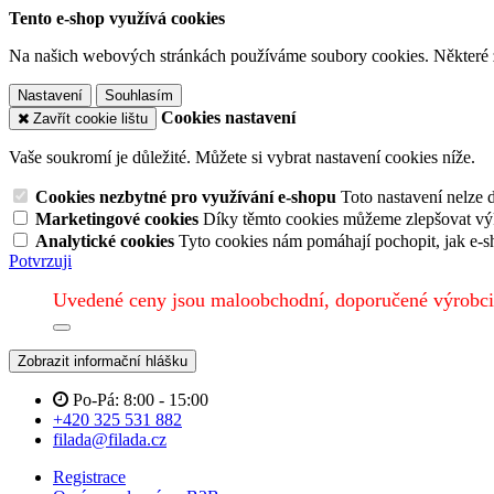
Tento e-shop využívá cookies
Na našich webových stránkách používáme soubory cookies. Některé z n
Nastavení
Souhlasím
Cookies nastavení
Zavřít cookie lištu
Vaše soukromí je důležité. Můžete si vybrat nastavení cookies níže.
Cookies nezbytné pro využívání e-shopu
Toto nastavení nelze 
Marketingové cookies
Díky těmto cookies můžeme zlepšovat výko
Analytické cookies
Tyto cookies nám pomáhají pochopit, jak e-s
Potvrzuji
Uvedené ceny jsou maloobchodní, doporučené výrobci
Zobrazit informační hlášku
Po-Pá: 8:00 - 15:00
+420 325 531 882
filada@filada.cz
Registrace