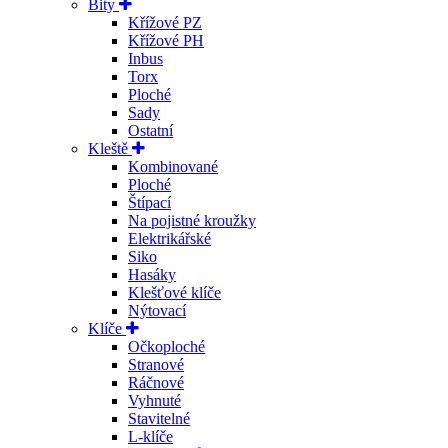
Bity
Křížové PZ
Křížové PH
Inbus
Torx
Ploché
Sady
Ostatní
Kleště
Kombinované
Ploché
Štípací
Na pojistné kroužky
Elektrikářské
Siko
Hasáky
Klešťové klíče
Nýtovací
Klíče
Očkoploché
Stranové
Ráčnové
Vyhnuté
Stavitelné
L-klíče