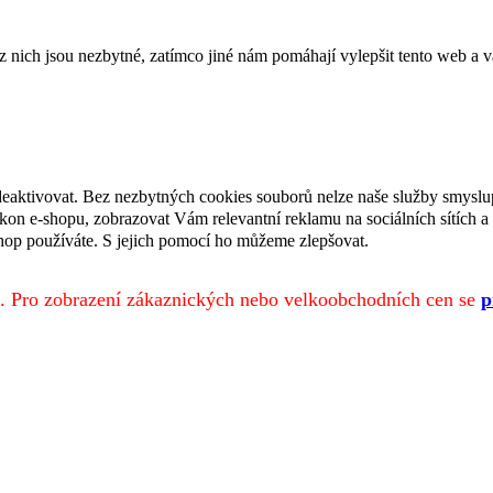
ich jsou nezbytné, zatímco jiné nám pomáhají vylepšit tento web a vá
deaktivovat. Bez nezbytných cookies souborů nelze naše služby smyslu
n e-shopu, zobrazovat Vám relevantní reklamu na sociálních sítích a 
hop používáte. S jejich pomocí ho můžeme zlepšovat.
. Pro zobrazení zákaznických nebo velkoobchodních cen se
p