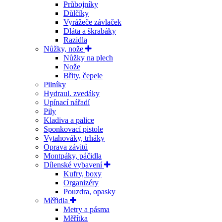
Průbojníky
Důlčíky
Vyrážeče závlaček
Dláta a škrabáky
Razidla
Nůžky, nože
Nůžky na plech
Nože
Břity, čepele
Pilníky
Hydraul. zvedáky
Upínací nářadí
Pily
Kladiva a palice
Sponkovací pistole
Vytahováky, trháky
Oprava závitů
Montpáky, páčidla
Dílenské vybavení
Kufry, boxy
Organizéry
Pouzdra, opasky
Měřidla
Metry a pásma
Měřítka