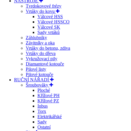
NÁSTROJE
Tvrdokovové frézy
Vrtáky do kovu
Válcové HSS
Válcové HSSCO
Válcové SK
Sady vrtáků
Záhlubníky
Závitníky a oka
Vrtáky do betonu, zdiva
Vrtáky do dřeva
Vykružovací pily
Diamantové kotouče
Pilové listy
Pilové kotouče
RUČNÍ NÁŘADÍ
Šroubováky
Ploché
Křížové PH
Křížové PZ
Inbus
Torx
Elektrikářské
Sady
Ostatní