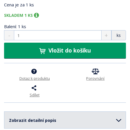
Cena je za 1 ks
SKLADEM 1 KS
Balení: 1 ks
S
N
Z
ks
n
a
m
í
v
ě
ž
ý
Vložit do košíku
n
i
š
i
t
i
t
m
t
p
n
m
o
o
n
Dotaz k produktu
Porovnání
ž
o
č
s
ž
e
Sdílet
t
s
t
v
t
í
v
í
Zobrazit detailní popis