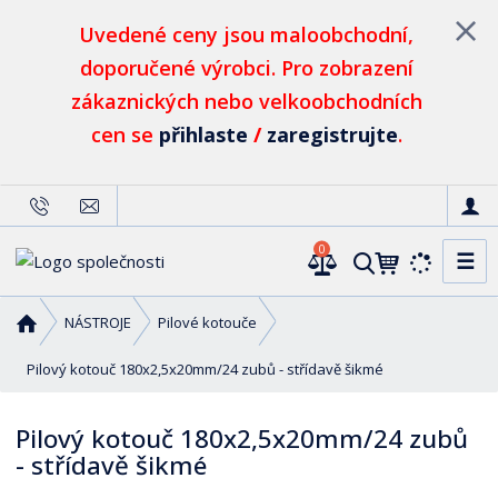
Uvedené ceny jsou maloobchodní,
doporučené výrobci. Pro zobrazení
zákaznických nebo velkoobchodních
cen se
přihlaste
/
zaregistrujte
.
0
☰
V
y
h
Ú
NÁSTROJE
Pilové kotouče
l
v
o
Pilový kotouč 180x2,5x20mm/24 zubů - střídavě šikmé
e
d
d
n
a
Pilový kotouč 180x2,5x20mm/24 zubů
í
t
- střídavě šikmé
s
t