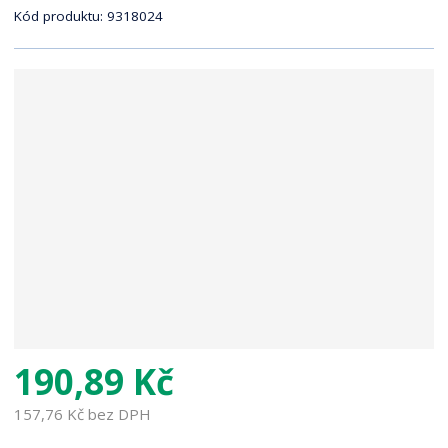
r
Kód produktu:
9318024
a
n
a
190,89 Kč
157,76 Kč bez DPH