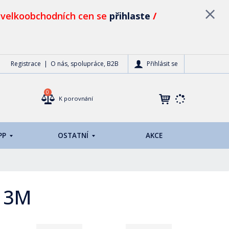
 velkoobchodních cen se
přihlaste
/
Přihlásit se
Registrace
O nás, spolupráce, B2B
0
K porovnání
PP
OSTATNÍ
AKCE
 3M