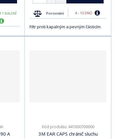
4 - 10 DNŮ
Porovnání
 1 BALENÍ
Filtr proti kapalným a pevným částicím.
0A
441000700000
Kód produktu:
890 A
3M EAR CAPS chránič sluchu