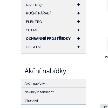
t
NÁSTROJE
r
RUČNÍ NÁŘADÍ
a
n
ELEKTRO
a
CHEMIE
OCHRANNÉ PROSTŘEDKY
OSTATNÍ
P
Akční nabídky
Akční nabídky
Novinky v sortimentu
Výprodej
3M