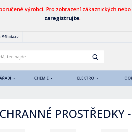
oručené výrobci. Pro zobrazení zákaznických nebo
zaregistrujte
.
da@filada.cz
K
Vyhledat
d
o
h
NÁŘADÍ
CHEMIE
ELEKTRO
OO
l
e
d
á
,
CHRANNÉ PROSTŘEDKY -
t
e
n
n