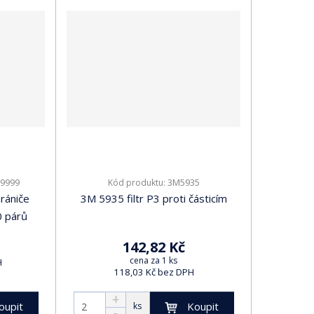
9999
3M5935
Kód produktu:
rániče
3M 5935 filtr P3 proti částicím
0 párů
142,82 Kč
cena za 1 ks
H
118,03 Kč bez DPH
oupit
Koupit
ks