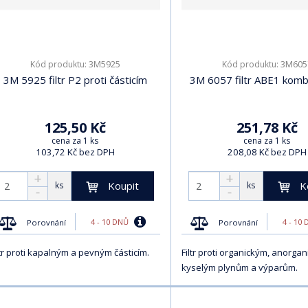
3M5925
3M605
Kód produktu:
Kód produktu:
3M 5925 filtr P2 proti částicím
3M 6057 filtr ABE1 komb
125,50 Kč
251,78 Kč
cena za 1 ks
cena za 1 ks
103,72 Kč bez DPH
208,08 Kč bez DPH
Koupit
K
ks
ks
4 - 10 DNŮ
4 - 10
Porovnání
Porovnání
ltr proti kapalným a pevným částicím.
Filtr proti organickým, anorga
kyselým plynům a výparům.