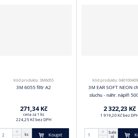
3M6055
040100409
Kód produktu:
Kód produktu:
3M 6055 filtr A2
3M EAR SOFT NEON ch
sluchu - náhr. náplň 50
271,34 Kč
2 322,23 Kč
cena za 1 ks
1 919,20 Kč bez DP
224,25 Kč bez DPH
bale
Koupit
K
ks
ní