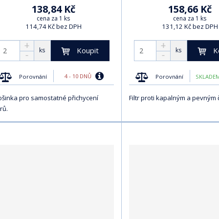
138,84 Kč
158,66 Kč
cena za 1 ks
cena za 1 ks
114,74 Kč bez DPH
131,12 Kč bez DPH
Koupit
K
ks
ks
4 - 10 DNŮ
Porovnání
Porovnání
SKLADEM
ošinka pro samostatné přichycení
Filtr proti kapalným a pevným 
trů.