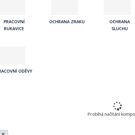
a
j
d
PRACOVNÍ
OCHRANA ZRAKU
OCHRANA
e
RUKAVICE
SLUCHU
RACOVNÍ ODĚVY
Probíhá načítání komp