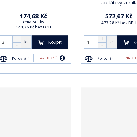
acetátový zorník
174,68 Kč
572,67 Kč
cena za 1 ks
473,28 Kč bez DPH
144,36 Kč bez DPH
Koupit
K
ks
ks
4 - 10 DNŮ
NA DO
Porovnání
Porovnání