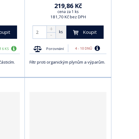
219,86 Kč
cena za 1 ks
181,70 Kč bez DPH
oupit
Koupit
ks
4 - 10 DNŮ
Porovnání
 6 KS
částicím.
Filtr proti organickým plynům a výparům.