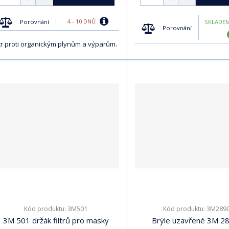
4 - 10 DNŮ
Porovnání
SKLADEM
Porovnání
ltr proti organickým plynům a výparům.
3M501
3M289
Kód produktu:
Kód produktu:
3M 501 držák filtrů pro masky
Brýle uzavřené 3M 2