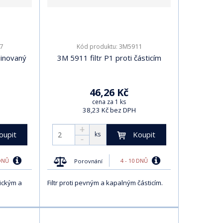
7
3M5911
Kód produktu:
inovaný
3M 5911 filtr P1 proti částicím
46,26 Kč
cena za 1 ks
38,23 Kč bez DPH
oupit
Koupit
ks
 DNŮ
4 - 10 DNŮ
Porovnání
nickým a
Filtr proti pevným a kapalným částicím.