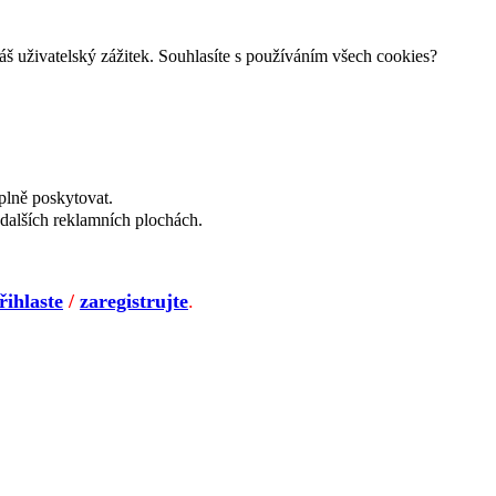
š uživatelský zážitek. Souhlasíte s používáním všech cookies?
plně poskytovat.
dalších reklamních plochách.
řihlaste
/
zaregistrujte
.