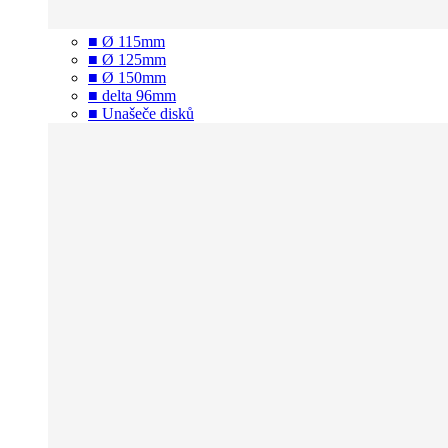
■ Ø 115mm
■ Ø 125mm
■ Ø 150mm
■ delta 96mm
■ Unašeče disků