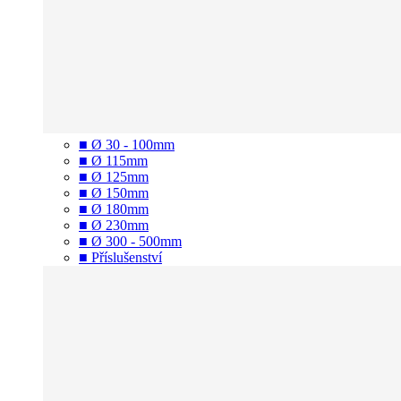
■ Ø 30 - 100mm
■ Ø 115mm
■ Ø 125mm
■ Ø 150mm
■ Ø 180mm
■ Ø 230mm
■ Ø 300 - 500mm
■ Příslušenství