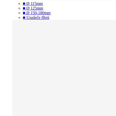
■ Ø 115mm
■ Ø 125mm
■ Ø 150-180mm
■ Unašeče fíbrů