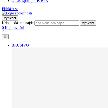
O nás, spolupráce, B2B
Přihlásit se
Vyhledat
Kdo hledá, ten najde
Vyhledat
0
K porovnání
☰
BRUSIVO