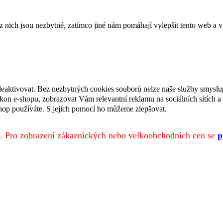
ich jsou nezbytné, zatímco jiné nám pomáhají vylepšit tento web a vá
deaktivovat. Bez nezbytných cookies souborů nelze naše služby smyslu
n e-shopu, zobrazovat Vám relevantní reklamu na sociálních sítích a 
hop používáte. S jejich pomocí ho můžeme zlepšovat.
. Pro zobrazení zákaznických nebo velkoobchodních cen se
p