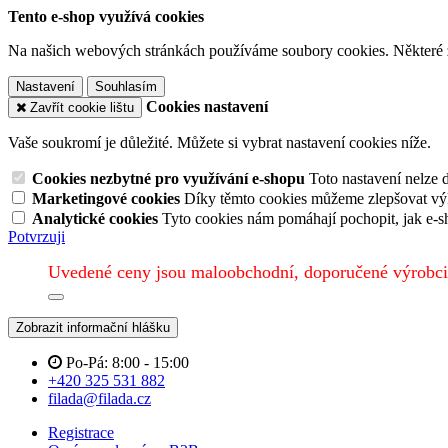
Tento e-shop využívá cookies
Na našich webových stránkách používáme soubory cookies. Některé z n
Nastavení
Souhlasím
Cookies nastavení
Zavřít cookie lištu
Vaše soukromí je důležité. Můžete si vybrat nastavení cookies níže.
Cookies nezbytné pro využívání e-shopu
Toto nastavení nelze 
Marketingové cookies
Díky těmto cookies můžeme zlepšovat výko
Analytické cookies
Tyto cookies nám pomáhají pochopit, jak e-s
Potvrzuji
Uvedené ceny jsou maloobchodní, doporučené výrobci
Zobrazit informační hlášku
Po-Pá: 8:00 - 15:00
+420 325 531 882
filada@filada.cz
Registrace