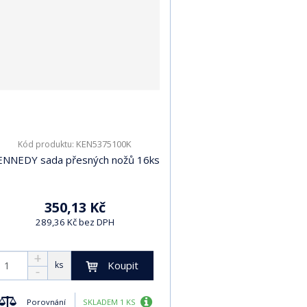
KEN5375100K
Kód produktu:
ENNEDY sada přesných nožů 16ks
350,13 Kč
289,36 Kč bez DPH
Koupit
ks
Porovnání
SKLADEM 1 KS