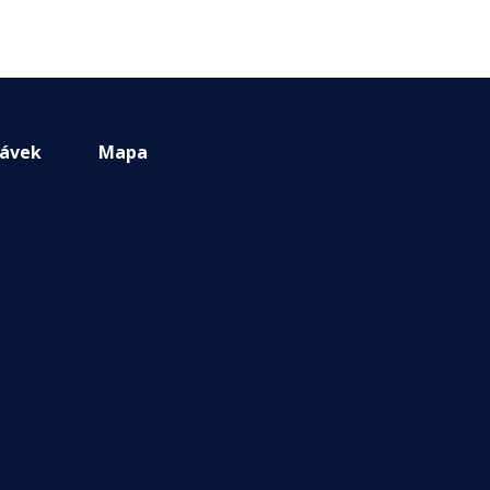
návek
Mapa