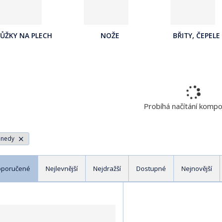
a
j
d
ŮŽKY NA PLECH
NOŽE
BŘITY, ČEPELE
e
Probíhá načítání komp
nnedy
oporučené
Nejlevnější
Nejdražší
Dostupné
Nejnovější