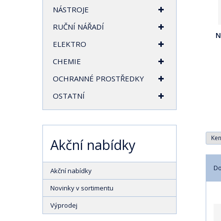
t
NÁSTROJE
r
RUČNÍ NÁŘADÍ
a
N
n
ELEKTRO
a
CHEMIE
OCHRANNÉ PROSTŘEDKY
OSTATNÍ
Ke
Akční nabídky
D
Akční nabídky
Ř
Novinky v sortimentu
a
Výprodej
z
e