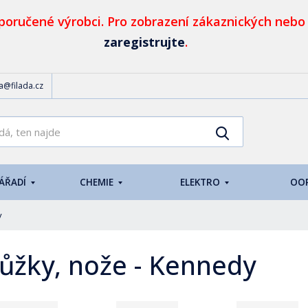
oručené výrobci. Pro zobrazení zákaznických nebo
zaregistrujte
.
da@filada.cz
K
Vyhledat
d
o
h
NÁŘADÍ
CHEMIE
ELEKTRO
OO
l
e
d
y
á
,
ůžky, nože - Kennedy
t
e
n
n