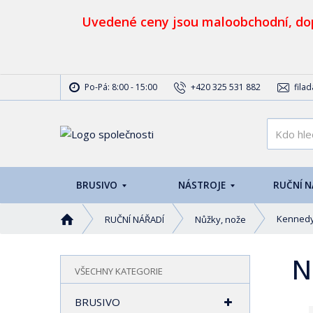
Uvedené ceny jsou maloobchodní, dop
Po-Pá: 8:00 - 15:00
+420 325 531 882
fila
BRUSIVO
NÁSTROJE
RUČNÍ 
Ú
Kenned
RUČNÍ NÁŘADÍ
Nůžky, nože
v
o
N
d
VŠECHNY KATEGORIE
n
í
BRUSIVO
s