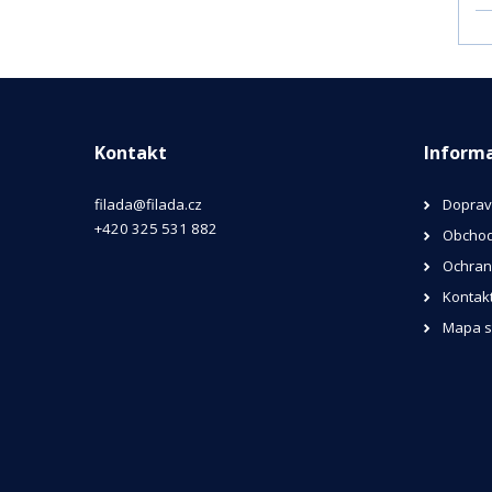
Kontakt
Inform
filada@filada.cz
Dopra
+420 325 531 882
Obchod
Ochran
Kontak
Mapa s