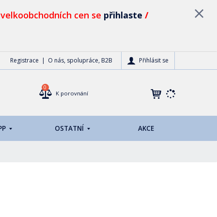
 velkoobchodních cen se
přihlaste
/
Přihlásit se
Registrace
O nás, spolupráce, B2B
0
K porovnání
PP
OSTATNÍ
AKCE