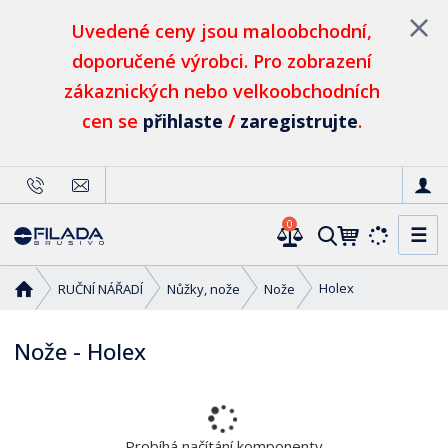
Uvedené ceny jsou maloobchodní,
doporučené výrobci. Pro zobrazení
zákaznických nebo velkoobchodních
cen se
přihlaste
/
zaregistrujte
.
0
☰
V
y
h
Ú
Holex
RUČNÍ NÁŘADÍ
Nůžky, nože
Nože
l
v
o
e
Nože - Holex
d
d
n
a
í
t
s
t
Probíhá načítání komponenty