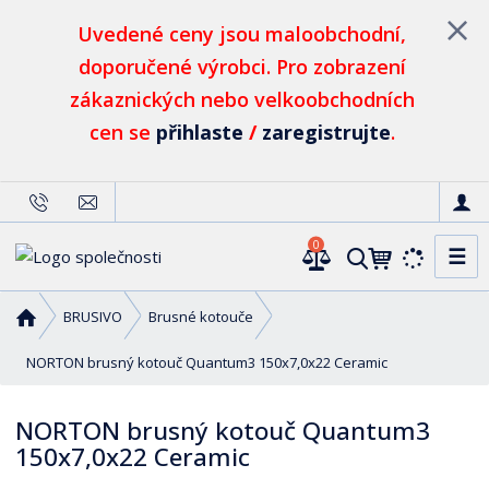
Uvedené ceny jsou maloobchodní,
doporučené výrobci. Pro zobrazení
zákaznických nebo velkoobchodních
cen se
přihlaste
/
zaregistrujte
.
0
☰
V
y
h
Ú
BRUSIVO
Brusné kotouče
l
v
o
NORTON brusný kotouč Quantum3 150x7,0x22 Ceramic
e
d
d
n
a
NORTON brusný kotouč Quantum3
í
t
150x7,0x22 Ceramic
s
t