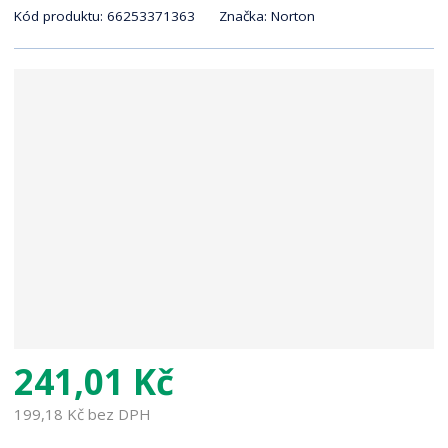
K
r
Kód produktu:
66253371363
Značka:
Norton
ó
a
d
n
v
a
ý
r
o
b
c
e
:
8
7
1
1
4
7
241,01 Kč
9
6
199,18 Kč bez DPH
2