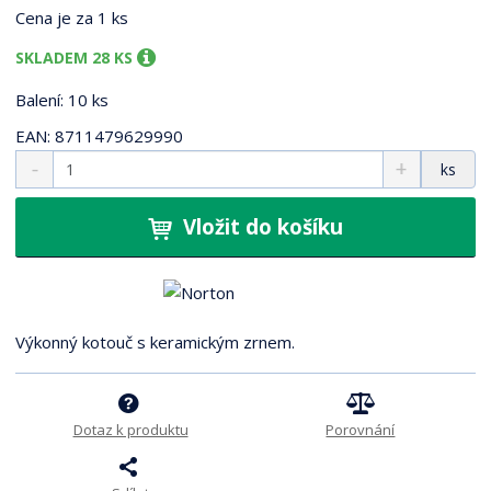
9
Cena je za 1 ks
9
9
SKLADEM 28 KS
0
Balení: 10 ks
EAN: 8711479629990
S
N
Z
ks
n
a
m
í
v
ě
ž
ý
Vložit do košíku
n
i
š
i
t
i
t
m
t
p
n
m
o
o
n
Výkonný kotouč s keramickým zrnem.
ž
o
č
s
ž
e
t
s
t
v
t
Dotaz k produktu
Porovnání
í
v
í