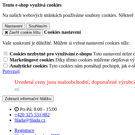
Tento e-shop využívá cookies
Na našich webových stránkách používáme soubory cookies. Některé z n
Nastavení
Souhlasím
Cookies nastavení
Zavřít cookie lištu
Vaše soukromí je důležité. Můžete si vybrat nastavení cookies níže.
Cookies nezbytné pro využívání e-shopu
Toto nastavení nelze 
Marketingové cookies
Díky těmto cookies můžeme zlepšovat výko
Analytické cookies
Tyto cookies nám pomáhají pochopit, jak e-s
Potvrzuji
Uvedené ceny jsou maloobchodní, doporučené výrobci
Zobrazit informační hlášku
Po-Pá: 8:00 - 15:00
+420 325 531 882
filada@filada.cz
Registrace