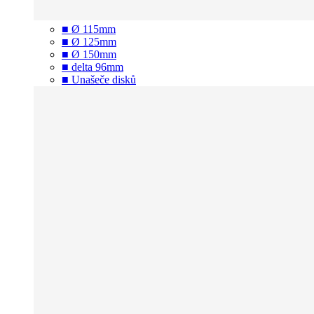
■ Ø 115mm
■ Ø 125mm
■ Ø 150mm
■ delta 96mm
■ Unašeče disků