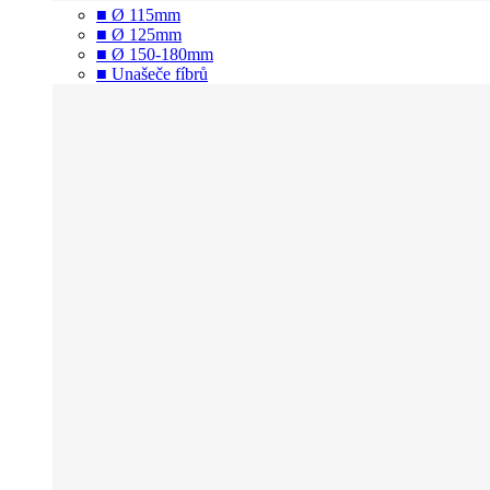
■ Ø 115mm
■ Ø 125mm
■ Ø 150-180mm
■ Unašeče fíbrů