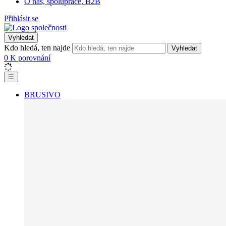
O nás, spolupráce, B2B
Přihlásit se
Vyhledat
Kdo hledá, ten najde
Vyhledat
0
K porovnání
☰
BRUSIVO