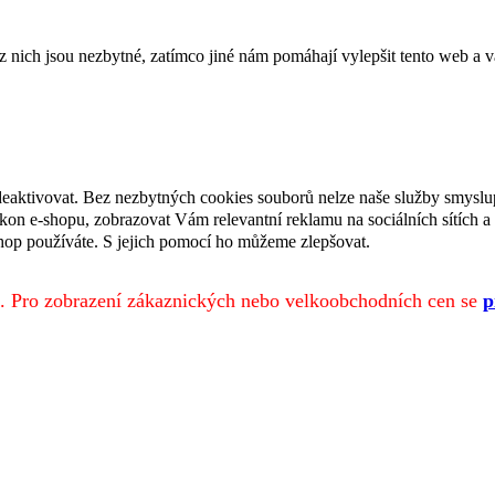
ich jsou nezbytné, zatímco jiné nám pomáhají vylepšit tento web a vá
deaktivovat. Bez nezbytných cookies souborů nelze naše služby smyslu
n e-shopu, zobrazovat Vám relevantní reklamu na sociálních sítích a 
hop používáte. S jejich pomocí ho můžeme zlepšovat.
. Pro zobrazení zákaznických nebo velkoobchodních cen se
p