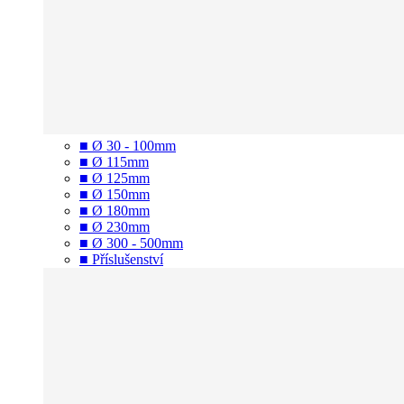
■ Ø 30 - 100mm
■ Ø 115mm
■ Ø 125mm
■ Ø 150mm
■ Ø 180mm
■ Ø 230mm
■ Ø 300 - 500mm
■ Příslušenství