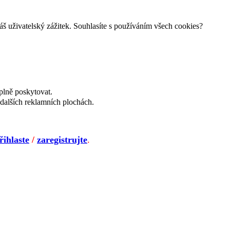
š uživatelský zážitek. Souhlasíte s používáním všech cookies?
plně poskytovat.
dalších reklamních plochách.
řihlaste
/
zaregistrujte
.