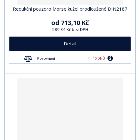
t
p
p
s
ů
Redukční pouzdro Morse kužel prodloužené DIN2187
i
i
s
s
od
713,10 Kč
589,34 Kč bez DPH
Detail
4 - 10 DNŮ
Porovnání