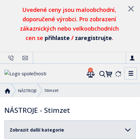
Uvedené ceny jsou maloobchodní,
doporučené výrobci. Pro zobrazení
zákaznických nebo velkoobchodních
cen se
přihlaste
/
zaregistrujte
.
0
☰
V
y
h
Ú
Stimzet
NÁSTROJE
l
v
o
e
NÁSTROJE - Stimzet
d
d
n
a
í
t
Zobrazit další kategorie
s
t