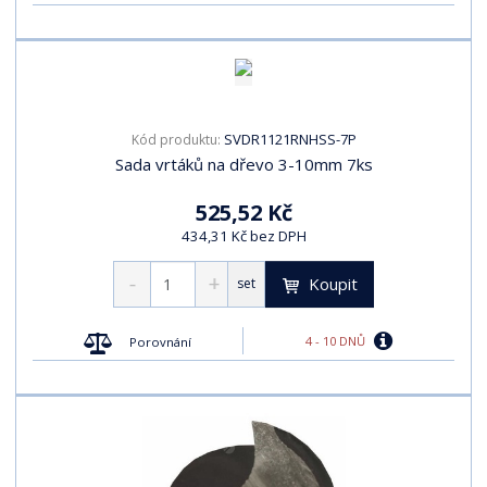
t
p
p
s
ů
i
i
s
s
SVDR1121RNHSS-7P
Kód produktu:
Sada vrtáků na dřevo 3-10mm 7ks
525,52 Kč
434,31 Kč bez DPH
Koupit
set
4 - 10 DNŮ
Porovnání