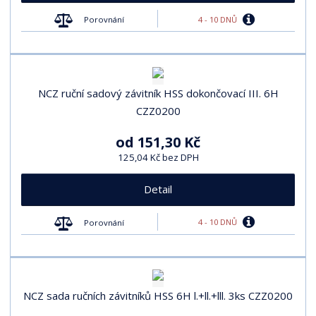
4 - 10 DNŮ
Porovnání
NCZ ruční sadový závitník HSS dokončovací III. 6H
CZZ0200
od
151,30 Kč
125,04 Kč bez DPH
Detail
4 - 10 DNŮ
Porovnání
NCZ sada ručních závitníků HSS 6H l.+ll.+lll. 3ks CZZ0200