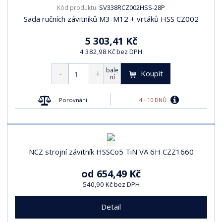
SV338RCZ002HSS-28P
Kód produktu:
Sada ručních závitníků M3-M12 + vrtáků HSS CZ002
5 303,41 Kč
4 382,98 Kč bez DPH
bale
Koupit
ní
4 - 10 DNŮ
Porovnání
NCZ strojní závitník HSSCo5 TiN VA 6H CZZ1660
od
654,49 Kč
540,90 Kč bez DPH
Detail