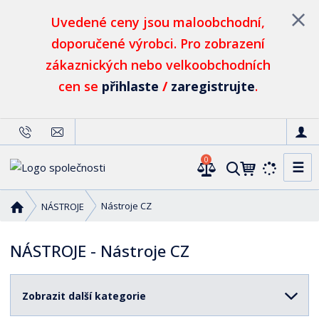
Uvedené ceny jsou maloobchodní,
doporučené výrobci. Pro zobrazení
zákaznických nebo velkoobchodních
cen se
přihlaste
/
zaregistrujte
.
0
☰
V
y
h
Ú
Nástroje CZ
NÁSTROJE
l
v
o
e
NÁSTROJE - Nástroje CZ
d
d
n
a
í
t
Zobrazit další kategorie
s
t