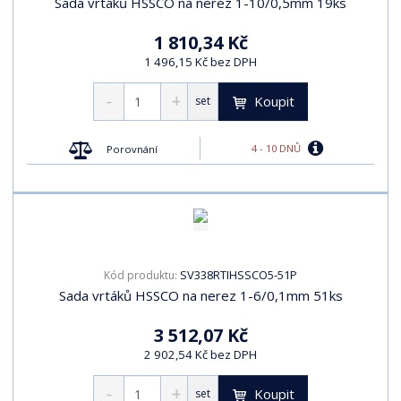
Sada vrtáků HSSCO na nerez 1-10/0,5mm 19ks
1 810,34 Kč
1 496,15 Kč bez DPH
Koupit
set
4 - 10 DNŮ
Porovnání
SV338RTIHSSCO5-51P
Kód produktu:
Sada vrtáků HSSCO na nerez 1-6/0,1mm 51ks
3 512,07 Kč
2 902,54 Kč bez DPH
Koupit
set