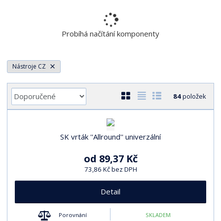
r
a
n
Probíhá načítání komponenty
a
Nástroje CZ
Ř
O
T
Ř
84
položek
a
b
a
á
z
r
b
d
e
á
u
k
n
SK vrták ''Allround'' univerzální
z
l
o
í
k
k
v
od
89,37 Kč
p
o
o
ý
r
73,86 Kč bez DPH
o
v
v
v
d
Detail
ý
ý
ý
u
v
v
p
k
Porovnání
SKLADEM
ý
ý
i