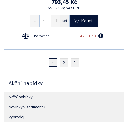
793,45 Kč
655,74 Kč bez DPH
Koupit
set
4 - 10 DNŮ
Porovnání
2
3
1
Akční nabídky
Akční nabídky
Novinky v sortimentu
Výprodej