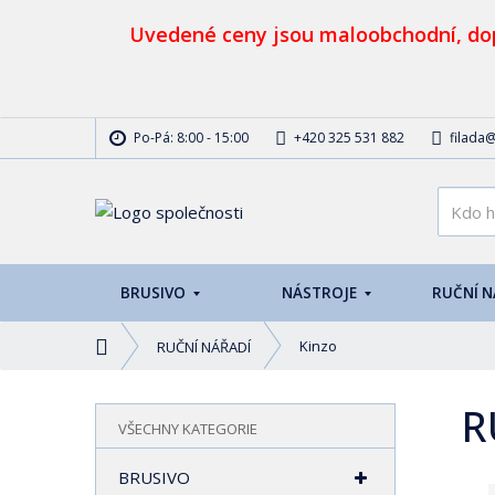
Uvedené ceny jsou maloobchodní, dop
Po-Pá: 8:00 - 15:00
+420 325 531 882
filada@
BRUSIVO
NÁSTROJE
RUČNÍ 
Ú
Kinzo
RUČNÍ NÁŘADÍ
v
o
R
d
VŠECHNY KATEGORIE
n
í
BRUSIVO
s