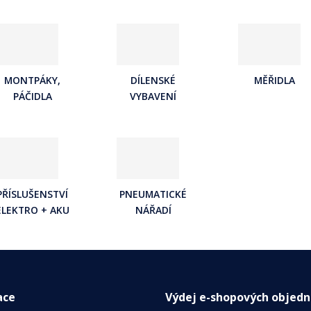
MONTPÁKY,
DÍLENSKÉ
MĚŘIDLA
PÁČIDLA
VYBAVENÍ
PŘÍSLUŠENSTVÍ
PNEUMATICKÉ
ELEKTRO + AKU
NÁŘADÍ
ace
Výdej e-shopových objed