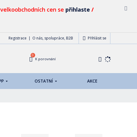
 velkoobchodních cen se
přihlaste
/
Přihlásit se
Registrace
O nás, spolupráce, B2B
0
K porovnání
PP
OSTATNÍ
AKCE