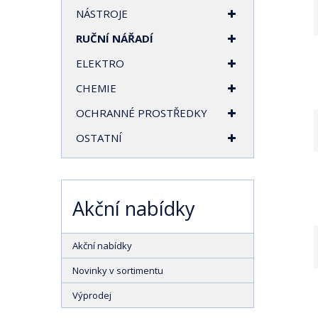
t
NÁSTROJE
r
RUČNÍ NÁŘADÍ
a
n
ELEKTRO
a
CHEMIE
OCHRANNÉ PROSTŘEDKY
OSTATNÍ
Akční nabídky
Akční nabídky
Novinky v sortimentu
Výprodej