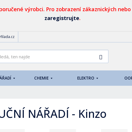
oručené výrobci. Pro zobrazení zákaznických nebo
zaregistrujte
.
filada.cz
K
Vyhledat
d
o
h
NÁŘADÍ
CHEMIE
ELEKTRO
OO
l
e
d
á
,
UČNÍ NÁŘADÍ - Kinzo
t
e
n
n