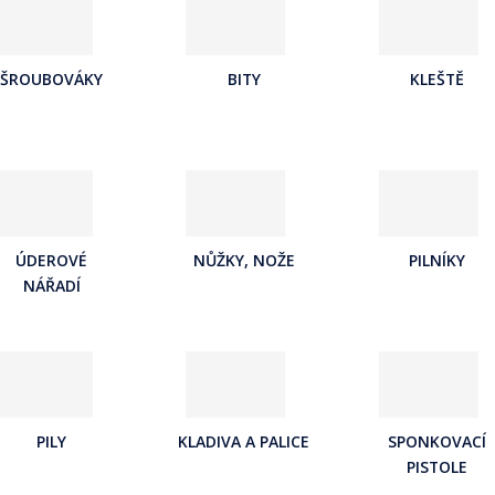
a
j
d
ŠROUBOVÁKY
BITY
KLEŠTĚ
e
ÚDEROVÉ
NŮŽKY, NOŽE
PILNÍKY
NÁŘADÍ
PILY
KLADIVA A PALICE
SPONKOVACÍ
PISTOLE