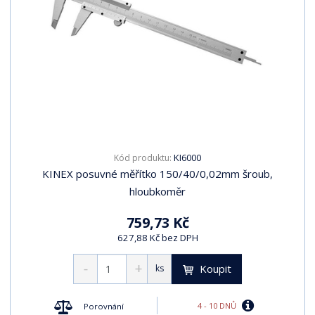
KI6000
Kód produktu:
KINEX posuvné měřítko 150/40/0,02mm šroub,
hloubkoměr
759,73 Kč
627,88 Kč bez DPH
Koupit
ks
4 - 10 DNŮ
Porovnání