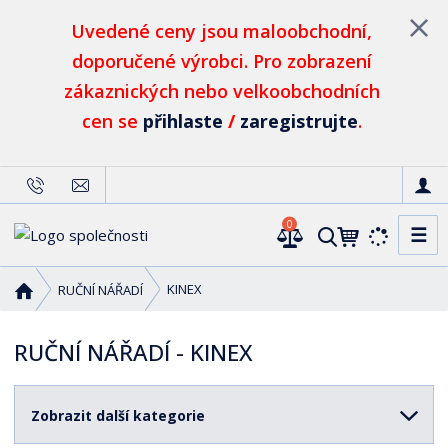
Uvedené ceny jsou maloobchodní,
doporučené výrobci. Pro zobrazení
zákaznických nebo velkoobchodních
cen se
přihlaste
/
zaregistrujte
.
0
☰
V
y
h
Ú
KINEX
RUČNÍ NÁŘADÍ
l
v
o
e
RUČNÍ NÁŘADÍ - KINEX
d
d
n
a
í
t
Zobrazit další kategorie
s
t