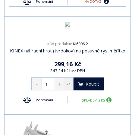
t
NA DOTAZ
Porovnání
p
p
s
ů
i
i
s
s
KI6006-2
Kód produktu:
KINEX náhradní hrot (tvrdokov) na posuvné rýs. měřítko
299,16 Kč
247,24 Kč bez DPH
Koupit
ks
Porovnání
SKLADEM 2 KS