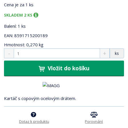
0
Cena je za 1 ks
1
8
SKLADEM 2 KS
9
Balení: 1 ks
EAN: 8591715200189
Hmotnost: 0,270 kg
S
N
Z
ks
n
a
m
í
v
ě
ž
ý
Vložit do košíku
n
i
š
i
t
i
t
m
t
p
n
m
o
o
n
Kartáč s copovým ocelovým drátem.
ž
o
č
s
ž
e
t
s
t
v
t
Dotaz k produktu
Porovnání
í
v