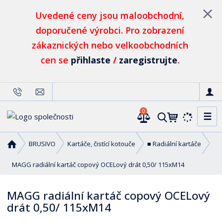
Uvedené ceny jsou maloobchodní,
doporučené výrobci. Pro zobrazení
zákaznických nebo velkoobchodních
cen se
přihlaste
/
zaregistrujte
.
0
☰
V
y
h
Ú
BRUSIVO
Kartáče, čistící kotouče
■ Radiální kartáče
l
v
o
MAGG radiální kartáč copový OCELový drát 0,50/ 115xM14
e
d
d
n
a
MAGG radiální kartáč copový OCELový
í
t
drát 0,50/ 115xM14
s
t