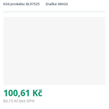
K
r
Kód produktu:
BL97025
Značka:
MAGG
ó
a
d
n
v
a
ý
r
o
b
c
e
:
8
5
9
1
7
1
100,61 Kč
5
2
83,15 Kč bez DPH
0