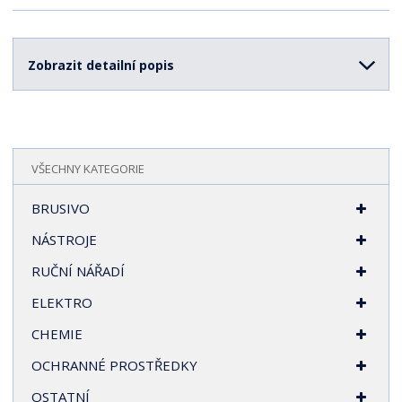
v
t
í
v
í
Zobrazit detailní popis
VŠECHNY KATEGORIE
BRUSIVO
NÁSTROJE
RUČNÍ NÁŘADÍ
ELEKTRO
CHEMIE
OCHRANNÉ PROSTŘEDKY
OSTATNÍ