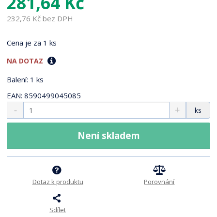
281,64 Kč
0
8
232,76 Kč bez DPH
5
Cena je za 1 ks
NA DOTAZ
Balení: 1 ks
EAN: 8590499045085
S
N
Z
ks
n
a
m
í
v
ě
ž
ý
Není skladem
n
i
š
i
t
i
t
m
t
p
n
m
o
o
n
Dotaz k produktu
Porovnání
ž
o
č
s
ž
e
Sdílet
t
s
t