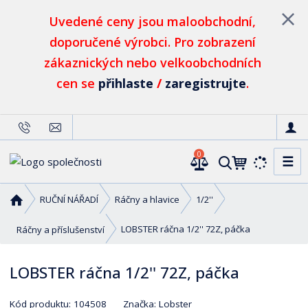
Uvedené ceny jsou maloobchodní,
doporučené výrobci. Pro zobrazení
zákaznických nebo velkoobchodních
cen se
přihlaste
/
zaregistrujte
.
0
☰
V
y
h
Ú
RUČNÍ NÁŘADÍ
Ráčny a hlavice
1/2''
l
v
o
e
LOBSTER ráčna 1/2'' 72Z, páčka
Ráčny a příslušenství
d
d
n
a
LOBSTER ráčna 1/2'' 72Z, páčka
í
t
s
K
Kód produktu:
104508
Značka:
Lobster
t