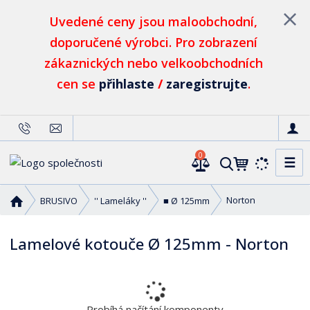
Uvedené ceny jsou maloobchodní,
doporučené výrobci. Pro zobrazení
zákaznických nebo velkoobchodních
cen se
přihlaste
/
zaregistrujte
.
0
☰
V
y
h
Ú
Norton
BRUSIVO
'' Lameláky ''
■ Ø 125mm
l
v
o
e
Lamelové kotouče Ø 125mm - Norton
d
d
n
a
í
t
s
t
Probíhá načítání komponenty