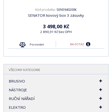
i
i
SEN5940200K
Kód produktu:
s
s
SENATOR kovový box 3 zásuvky
3 498,00 Kč
2 890,91 Kč bez DPH
NA DOTAZ
Porovnání
VŠECHNY KATEGORIE
BRUSIVO
NÁSTROJE
RUČNÍ NÁŘADÍ
ELEKTRO