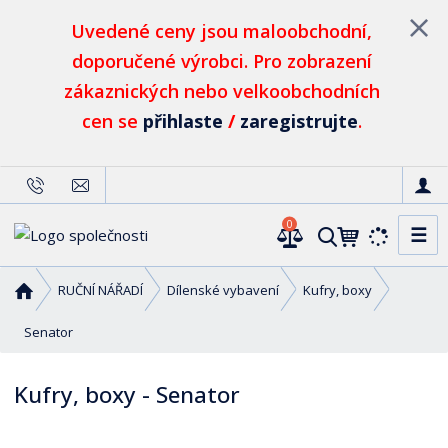
Uvedené ceny jsou maloobchodní,
doporučené výrobci. Pro zobrazení
zákaznických nebo velkoobchodních
cen se
přihlaste
/
zaregistrujte
.
0
☰
V
y
h
Ú
RUČNÍ NÁŘADÍ
Dílenské vybavení
Kufry, boxy
l
v
o
Senator
e
d
d
n
a
Kufry, boxy - Senator
í
t
s
t