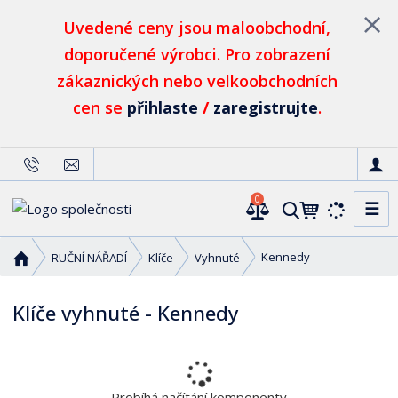
Uvedené ceny jsou maloobchodní,
doporučené výrobci. Pro zobrazení
zákaznických nebo velkoobchodních
cen se
přihlaste
/
zaregistrujte
.
0
☰
V
y
h
Ú
Kennedy
RUČNÍ NÁŘADÍ
Klíče
Vyhnuté
l
v
o
e
Klíče vyhnuté - Kennedy
d
d
n
a
í
t
s
t
Probíhá načítání komponenty