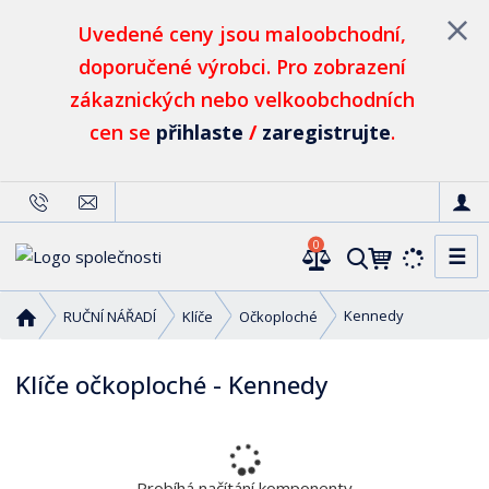
Uvedené ceny jsou maloobchodní,
doporučené výrobci. Pro zobrazení
zákaznických nebo velkoobchodních
cen se
přihlaste
/
zaregistrujte
.
0
☰
V
y
h
Ú
Kennedy
RUČNÍ NÁŘADÍ
Klíče
Očkoploché
l
v
o
e
Klíče očkoploché - Kennedy
d
d
n
a
í
t
s
t
Probíhá načítání komponenty