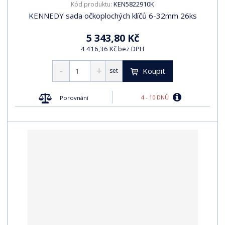
KEN5822910K
Kód produktu:
KENNEDY sada očkoplochých klíčů 6-32mm 26ks
5 343,80 Kč
4 416,36 Kč bez DPH
Koupit
set
4 - 10 DNŮ
Porovnání