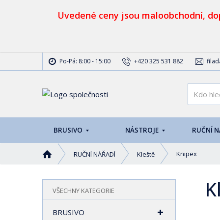
Uvedené ceny jsou maloobchodní, dop
Po-Pá: 8:00 - 15:00
+420 325 531 882
fila
BRUSIVO
NÁSTROJE
RUČNÍ 
Ú
Knipex
RUČNÍ NÁŘADÍ
Kleště
v
o
K
d
VŠECHNY KATEGORIE
n
í
BRUSIVO
s