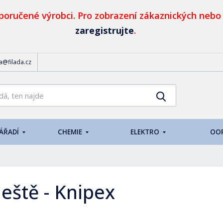
oručené výrobci. Pro zobrazení zákaznických nebo
zaregistrujte
.
da@filada.cz
K
Vyhledat
d
o
h
NÁŘADÍ
CHEMIE
ELEKTRO
OO
l
e
d
á
,
leště - Knipex
t
e
n
n