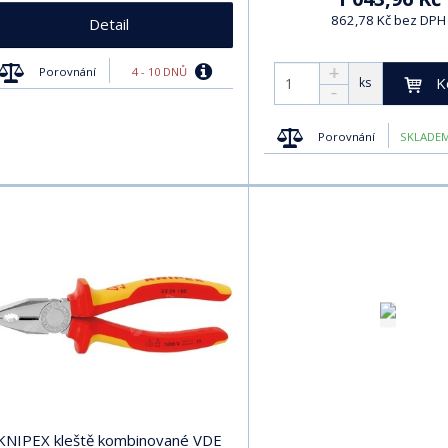
862,78 Kč bez DPH
Detail
4 - 10 DNŮ
Porovnání
K
ks
Porovnání
SKLADEM
KNIPEX kleště kombinované VDE