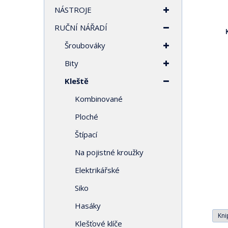
t
NÁSTROJE
r
RUČNÍ NÁŘADÍ
a
n
Šroubováky
a
Bity
Kleště
Kombinované
Ploché
Štípací
Na pojistné kroužky
Elektrikářské
Siko
Hasáky
Kn
Klešťové klíče