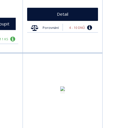
Detail
oupit
4 - 10 DNŮ
Porovnání
 1 KS