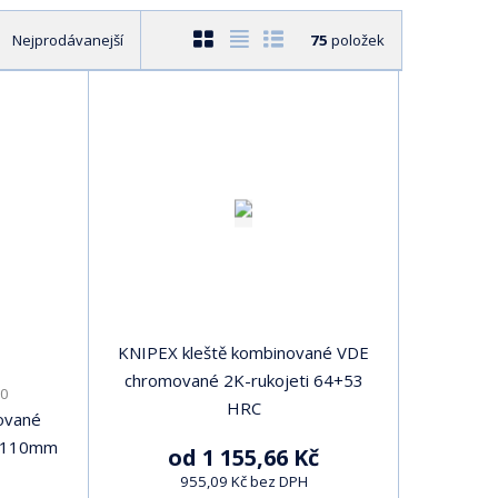
O
T
Ř
Nejprodávanejší
75
položek
b
a
á
r
b
d
á
u
k
z
l
o
k
k
v
o
o
ý
v
v
v
ý
ý
ý
v
v
p
ý
ý
i
p
p
s
KNIPEX kleště kombinované VDE
i
i
chromované 2K-rukojeti 64+53
0
s
s
HRC
ované
i 110mm
od
1 155,66 Kč
955,09 Kč bez DPH