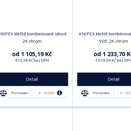
NIPEX kleště kombinované silové
KNIPEX kleště kombinovan
2K chrom
VDE 2K chrom
od
1 105,19 Kč
od
1 233,70 K
913,38 Kč bez DPH
1 019,59 Kč bez DP
Detail
Detail
4 - 10 DNŮ
4 - 10
Porovnání
Porovnání