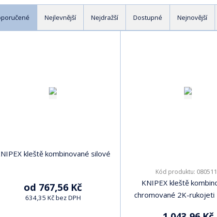
oporučené
Nejlevnější
Nejdražší
Dostupné
Nejnovější
NIPEX kleště kombinované silové
080511
Kód produktu:
KNIPEX kleště kombin
od
767,56 Kč
chromované 2K-rukojet
634,35 Kč bez DPH
1 043,96 Kč