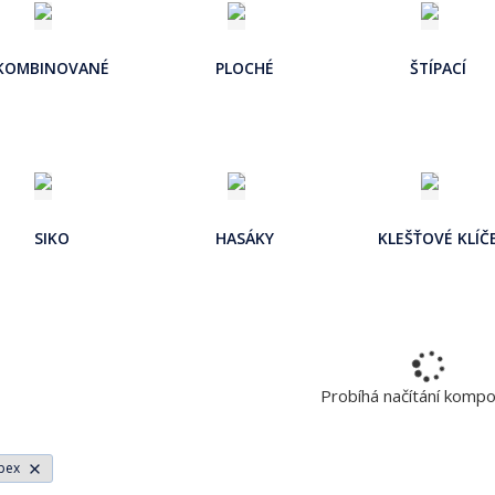
a
j
KOMBINOVANÉ
PLOCHÉ
ŠTÍPACÍ
d
e
SIKO
HASÁKY
KLEŠŤOVÉ KLÍČ
Probíhá načítání komp
ipex