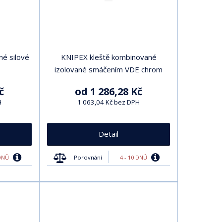
é silové
KNIPEX kleště kombinované
izolované smáčením VDE chrom
č
od
1 286,28 Kč
H
1 063,04 Kč bez DPH
Detail
 DNŮ
4 - 10 DNŮ
Porovnání