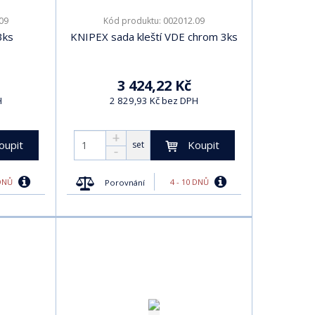
09
002012.09
Kód produktu:
3ks
KNIPEX sada kleští VDE chrom 3ks
3 424,22 Kč
H
2 829,93 Kč bez DPH
oupit
Koupit
set
 DNŮ
4 - 10 DNŮ
Porovnání