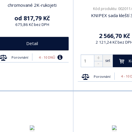
chromované 2K-rukojeti
002011.
Kód produktu:
KNIPEX sada kleští 
od
817,79 Kč
675,86 Kč bez DPH
2 566,70 Kč
2 121,24 Kč bez DP
Detail
4 - 10 DNŮ
Porovnání
K
set
4 - 10
Porovnání