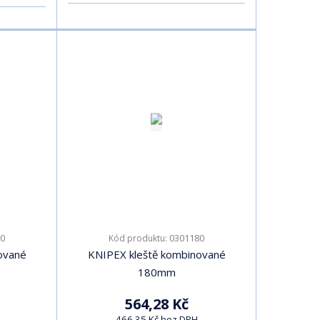
0
0301180
Kód produktu:
ované
KNIPEX kleště kombinované
180mm
564,28 Kč
466,35 Kč bez DPH