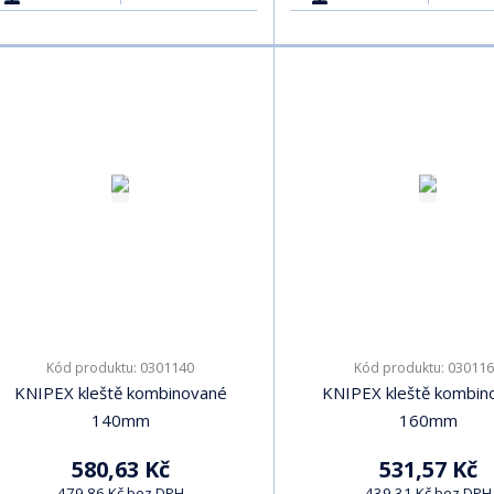
0301140
030116
Kód produktu:
Kód produktu:
KNIPEX kleště kombinované
KNIPEX kleště kombin
140mm
160mm
580,63 Kč
531,57 Kč
479,86 Kč bez DPH
439,31 Kč bez DPH