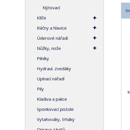
Nýtovací
D
Klíče
Ř
a
Ráčny a hlavice
z
Úderové nářadí
e
n
Nůžky, nože
í
Pilníky
p
r
Hydraul. zvedáky
o
Upínací nářadí
d
u
Pily
k
K
t
Kladiva a palice
ů
Sponkovací pistole
Vytahováky, trháky
Oprava závitů