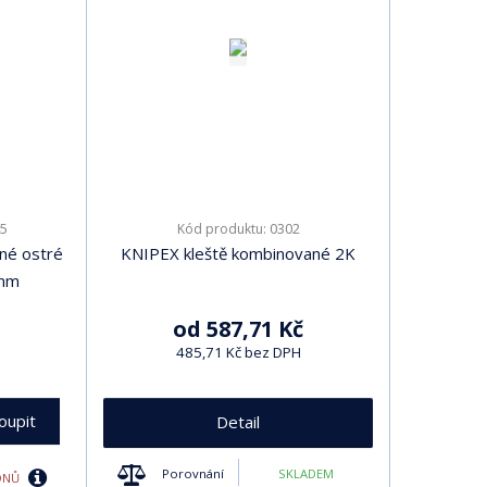
5
0302
Kód produktu:
né ostré
KNIPEX kleště kombinované 2K
5mm
od
587,71 Kč
485,71 Kč bez DPH
oupit
Detail
Porovnání
SKLADEM
 DNŮ