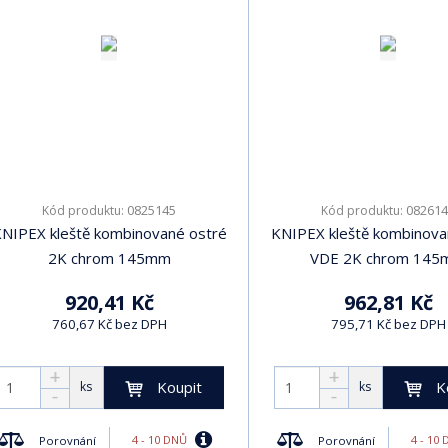
0825145
082614
Kód produktu:
Kód produktu:
NIPEX kleště kombinované ostré
KNIPEX kleště kombinova
2K chrom 145mm
VDE 2K chrom 14
920,41 Kč
962,81 Kč
760,67 Kč bez DPH
795,71 Kč bez DPH
Koupit
K
ks
ks
4 - 10 DNŮ
4 - 10
Porovnání
Porovnání